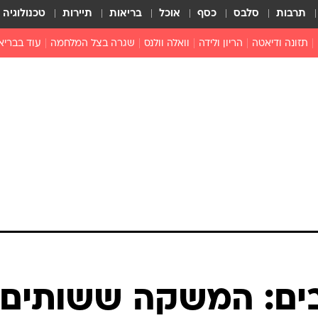
תרבות
סלבס
כסף
אוכל
בריאות
תיירות
טכנולוגיה
תזונה ודיאטה
הריון ולידה
וואלה וולנס
שגרה בצל המלחמה
עוד בבריא
תזונה מונעת
פפילומה
פוריות וגינקולוגיה
מדברים פרק
 לי
חצבת
צמחונות וטבעונות
רפואה מת
שפעת
הורות
מוצרים חדשים
בריאות על
ויטמינים
פסיכולוגיה
תרופות
הורות וילדי
כושר
חיים בריאי
דוקטורס
אופטיקה ועי
טוב לדעת
בים: המשקה ששותים
רפואה אלט