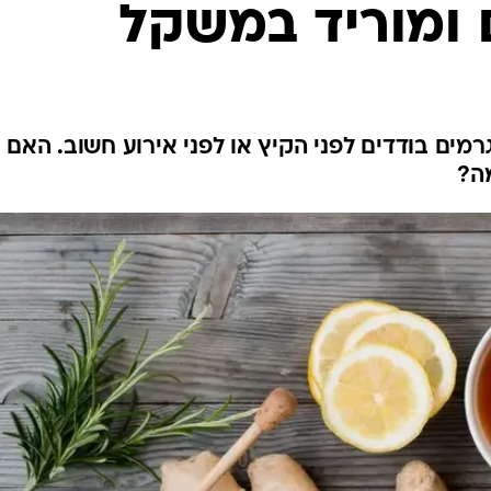
לחיות נכון
יופי וטיפוח
סקס ותפקוד
הגיל השליש
כל הכתבות
רמים בודדים לפני הקיץ או לפני אירוע חשוב. האם
ה?
כתבו לנו