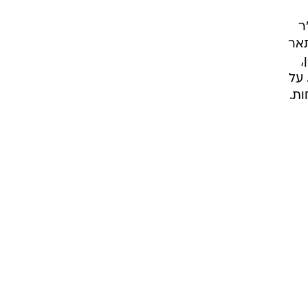
ר
תאר
,
 על
ות.