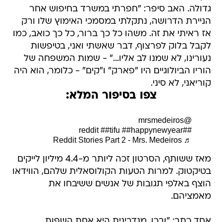
גדולה. האב סיפר: "חפרתי במשרד בחיפוש אחר
הניירת הדרושה, נתקלתי במסמכי האימוץ שלו ורק
אז ראיתי את זה. משהו כל כך ברור, כל כך כואב, כמו
לקבל בלוק לפרצוף, דבר שאשתי ואני, בטיפשות
נעורינו, לא שמנו לב אליו..." - שמות המשפחה של
הוריו הביולוגיים היו "פארק" ו"קים" - כלומר, הוא היה
קוריאני, לא סיני.
צפו בסיפור המלא:
@mrsmedeiros
##tifu
##happynewyear
##reddit
♬ Reddit Stories Part 2 - Mrs. Medeiros
מאז ששותף, הסרטון זכה ליותר מ-4.4 מיליון לייקים
בטיקטוק. למרות הטעות הקולוסאלית שלהם, הווידאו
הוצף באלפי תגובות של אנשים ששיבחו את
מאמציהם.
אחד כתב: "ובכן, מנדרינית היא אחת השפות