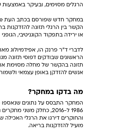
מה בדקו במחקר?
1986 ל-2016, כחלק משני 
והחוקרים דירגו את הרגלי האכילה של
מועיל להזדקנות בריאה.
שמונת דפוסי התזונה שנבדקו:
AHEI
- מדד תזונה אלטרנטיבי לבריאו
שמטרתו להעריך עד כמה התזונה של
להפחתת סיכון למחלות כרוניות כמו 
aMED
- תזונה ים תיכונית אלטרנטיב
פירות, שמן זית, דגים, אגוזים.
DASH
- דיאטה למניעת יתר לחץ דם. 