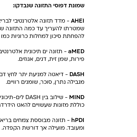
מגבילה נתרן, סוכר, שומנים רוויים.
MIND
- שילוב בין H
כוללת מזונות שעשויים להאט הידרדרו
hPDI
- תזונה מבוססת צמחים בריאה
ומעובד. מועילה אך דורשת הקפדה.
PHDI
- תזונה למען בריאות האדם וה
בשמירה על הזיכרון והגעה לגיל 70
EDIP
- דפוס תזונתי מעודד דלקת ו-
מומלצים, כוללים יותר מזון מעובד וד
רוב הדפוסים התמקדו בצריכת מזון מ
צריכת מזון אולטרה-מעובד - כלומר,
בריאים.