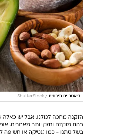
/
דיאטה ים תיכונית
ShutterStock
הזקנה מחכה לכולנו, אבל יש כאלה 
בהם מוקדם וחזק יותר מאחרים. אומ
בשליטתנו - כמו גנטיקה או חשיפה ל
הרגלים מסוימים, ובעיקר באמצעות שינ
או ירידה בתפקוד הקוגניטיבי, הגופני 
לדברי ד"ר פרנק הו, אפידמיולוג מ
הראשונים שבודקים דפוסי תזונה מגוו
תזונה בהקשר של מחלה מסוימת או ת
אנשים להזדקן באופן עצמאי ולשמור 