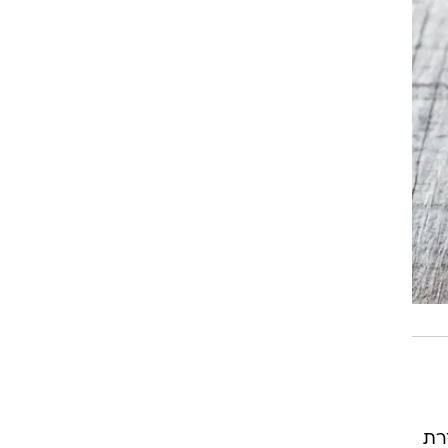
רת
מק את
ותיות
רים
קרו
של