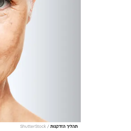
/
תהליך הזדקנות
ShutterStock
מסקנות המחקר
9.3% מהמשתתפים - כלומר, 9,771 איש - עמדו בהגדרה של "הזדקנות בריאה".
כל שמונת דפוסי התזונה היו קשורים
היטב.
עם זאת, דפוס אחד בלט מעל כולם: AHEI.