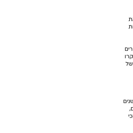
גילאי 39-69 (בממוצע 53) בין השנים
,
י
ת,
.