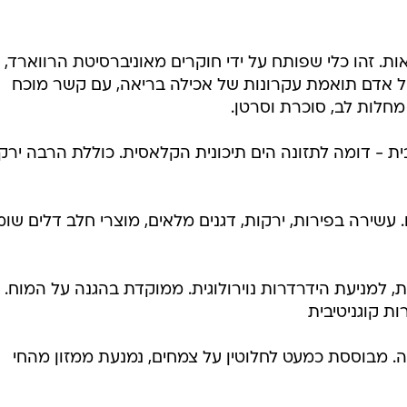
DAS לים-תיכונית, למניעת הידרדרות נוירולוגית. ממוקדת בהגנה על המוח.
ת קוגניטיבית
. מבוססת כמעט לחלוטין על צמחים, נמנעת ממזון מהחי
סביבה. מאוזנת בין בריאות אישית לקיימות סביבתית. מצטיי
EDIH
- דפוס תזונתי שמעודד הפרשת אינסולין. דפוסים פח
לקתי.
לא, בעיקר מהצומח, ושומנים בריאים. בנוסף, נבדקה גם
 מוצרים תעשייתיים עם כמות גבוהה של סוכר, מלח ושומני