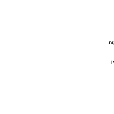
נת
ות
ם לא