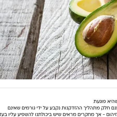
שהיא פוגעת
נם חלק מתהליך ההזדקנות נקבע על ידי גורמים שאינם
זיהום - אך מחקרים מראים שיש ביכולתנו להשפיע עליו בעז
ה, פעילות גופנית, ותזונה נכונה.
במחקר חדש שפורסם בכתב העת Nature Medicine ושנמשך 30 שנה, בחנו חוקרים לעו
הקשר בין הרגלי תזונה להזדקנות בריאה - כלומר, להגיע לגיל 70 ללא מחלות כרוניות משמע
או הנפשי.
אוניברסיטת הרווארד ואחד ממחברי המחקר, זהו אחד המחק
נים בגיל הביניים בקשר להזדקנות כללית ובריאה: "בעבר ח
וחלת חיים. כאן שאלנו - איך משפיעה התזונה על היכולת 
על איכות חיים?"