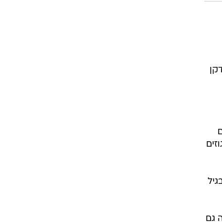
ם
זים
ה בריאה בגיל
 גם
ים