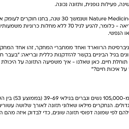
המחקר התבסס על נתונים שנאספו מ-105,000 נשים וגברים ב
מחקרים גדולים. הנחקרים מילאו שאלוני תזונה לאורך שלושה עשורים
הם לפי שמונה דפוסי תזונה שונים, כדי לבדוק איזה מהם הכ
ת. זהו כלי שפותח על ידי חוקרים מאוניברסיטת הרווארד,
 אדם תואמת עקרונות של אכילה בריאה, עם קשר מוכח
מחלות לב, סוכרת וסרטן.
ית - דומה לתזונה הים תיכונית הקלאסית. כוללת הרבה ירקו
עשירה בפירות, ירקות, דגנים מלאים, מוצרי חלב דלים שומן