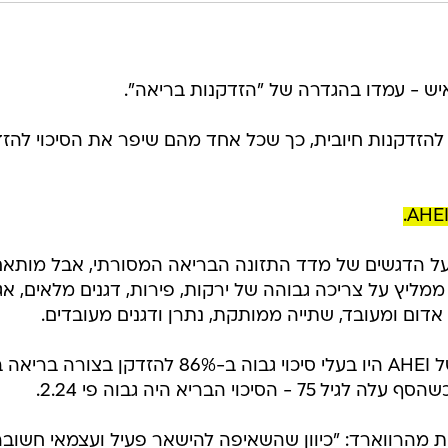
AHEI? ה-AHEI מבוסס על הדגשים של מדד התזונה הבריאה המסורתי, אבל מותא
ממליץ על צריכה גבוהה של ירקות, פירות, דגנים מלאים, אגו
אדום ומעובד, שתייה ממותקת, נתרן ודגנים מעובדים.
משתתפים שדורגו בחמישון העליון של AHEI היו בעלי סיכוי גבוה ב-86% להזדקן בצור
ת מהרווארד: "כיוון שהשאיפה להישאר פעיל ועצמאי חשובה
חקר על הזדקנות בריאה הוא חיוני. הממצאים שלנו מצביע
ם תוספת מתונה של מזונות מהחי - עשויות לעודד בריאות
 לעתיד."