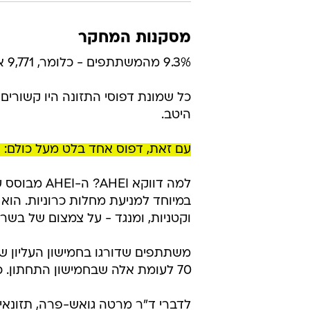
למה דווקא 
במיוחד למניעת מחלות כרוניות. הוא 
וקטניות, ומנגד - על צמצום של בשר 
70 לעומת אלה שבחמישון התחתון. כשהסף עלה לגיל 75 - הסיכוי הבריא היה גבוה פי 2.24.
לדברי ד"ר מרטה גואש-פרה, תזונאי
ברמה האישית וגם ברמה הציבורית, מ
על כך שדיאטות עשירות בצמחים - ע
כוללת ולעצב את ההנחיות התזונתיות
ומה עם יתר הדפוסים?
גם דפוסים כמו aMED, DASH, MIND ו-PHDI היו יעילים מאוד, והבדלים ביניהם ל-AHEI היו קטנים.
AHEI הצטיין בשמירה על התפקוד הפיזי והנפשי.