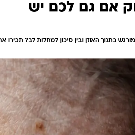
וק אם גם לכם יש
לחיות נכון
יופי וטיפוח
סקס ותפקוד
הגיל השליש
כל הכתבות
רגש בתנוך האוזן ובין סיכון למחלות לב? תכירו את
כתבו לנו