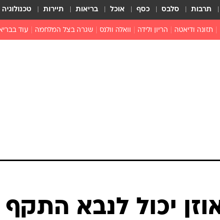
תרבות
סלבס
כסף
אוכל
בריאות
תיירות
טכנולוגיה
תזונה ודיאטה
הריון ולידה
וואלה וולנס
שגרה בצל המלחמה
עוד בבריא
תזונה מונעת
פפילומה
פוריות וגינקולוגיה
מדברים פרק
 לי
חצבת
צמחונות וטבעונות
רפואה מת
שפעת
הורות
מוצרים חדשים
בריאות על
ויטמינים
פסיכולוגיה
תרופות
הורות וילדי
כושר
חיים בריאי
דוקטורס
אופטיקה ועי
טוב לדעת
וזן יכול לנבא התקף
רפואה אלט