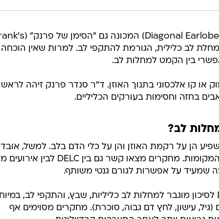
קמט אלכסוני בתנוך האוזן (Diagonal Earlobe Crease) המכונה גם "הסימן
בר למחלת לב כלילית, הגורמת להתקפי לב. למרות שאין הוכחה
שרי בין הקמט למחלות לב.
 או קו אלכסוני בתנוך האוזן. ד"ר סנדר פרנק זיהה לראשו
ים בחזה וחסימות בעורקים הכליליים.
חלות לב?
פיע הן על רקמת האוזן והן על כלי הדם בלב. למשל, אובדן
אלסטין וסיבים אלסטיים מופיע בשני המקומות. מחקרים מצאו קשר גם בין DELC
מה שמעיד על אפשרות לגורם גנטי משותף.
מספר מחקרים מצאו קשר בין DELC לסיכון מוגבר למחלות לב כליליות, שבץ, והתקפי לב, במיו
(גיל, עישון, לחץ דם גבוה, סוכרת). מחקרים מסוימים אף