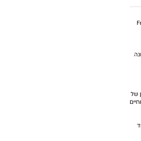
 של פרנק" (Frank's
נה
 של
 לבין אירועים מוחיים
חד