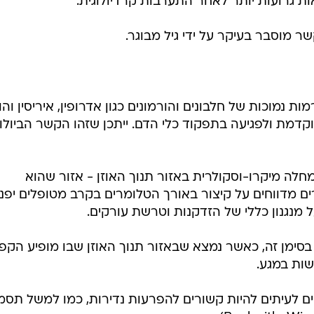
ות גרועות יותר לאחר התערבות קרדיולוגית.
ר מוסבר בעיקר על ידי גיל מבוגר.
עם DELC סובלים מרמות נמוכות של חלבונים והורמונים כגון אדרופין, איריסין וה
ת מוקדמת ולפגיעה בתפקוד כלי הדם. ייתכן שזהו הקשר הביולוג
ה מיקרו-וסקולרית באזור תנוך האוזן - אזור שהוא
ים מדווחים על קיצור באורך הטלומרים בקרב מטופלים יפני
מנגנון כללי של הזדקנות וטרשת עורקים.
סימן זה, כאשר נמצא שבאזור תנוך האוזן שבו מופיע הקפל
שות במגע.
יים לעיתים להיות קשורים להפרעות נדירות, כמו למשל תסמ