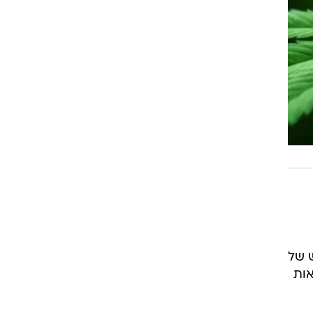
 של
אות