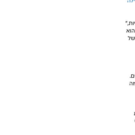
לה
ת,"
הוא
של
ם.
מה