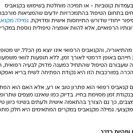
 בעמדות קוטביות - או תמיכה מוחלטת בשימוש בקנאביס
מחים בתחום הטיפול בהתמכרויות יודעים שהמציאות מורכבת
פור ייחודי שדורש התייחסות אישית ומדויקת.
גמילה מקנאב
ותיו הרפואיים, אלא להוות אופציה טיפולית נוספת במקרי
התיאוריה, והקנאביס הרפואי אינו יוצא מן הכלל. יש מטופל
ייהם באופן דרמטי לאורך זמן, ללא תופעות לוואי משמעות
ה שעבורם הטיפול שהתחיל כמענה מדויק לבעיה רפואית, ה
כרה במורכבות הזו היא נקודת הפתיחה לשיח בריא ואפקטי
קנאביס רפואי הוא פתרון טוב או רע, אלא האם הוא הפתר
נקודת זמן מסוימת בחייו. בדיוק כמו שאיננו מצפים שתרופ
ים, כך גם הצורך בהתאמה אישית ולעתים בשינוי כיוון טיפ
מקצועי. גמילה מקנאביס במקרים המתאימים היא חלק מתפ
ותהיות בדרך