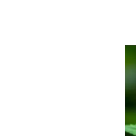
עור וקוסמטיקה
 מיני
אסתטיקה ופלסטיקה
י
מסאז'ים וטיפולים