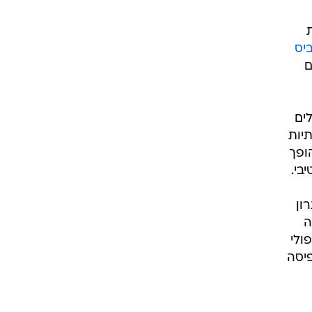
יס
ם
ים
יות
ופך
בי.
ון
ה
ולי
יסה