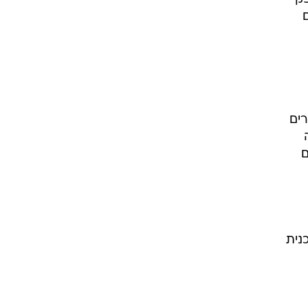
רים
ם
נית