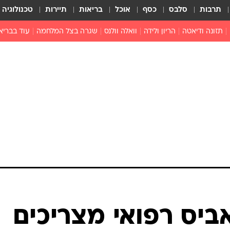
תרבות
סלבס
כסף
אוכל
בריאות
תיירות
טכנולוגיה
תזונה ודיאטה
הריון ולידה
וואלה וולנס
שגרה בצל המלחמה
עוד בבריא
תזונה מונעת
פפילומה
פוריות וגינקולוגיה
מדברים פרק
 לי
חצבת
צמחונות וטבעונות
רפואה מת
שפעת
הורות
מוצרים חדשים
בריאות על
ויטמינים
פסיכולוגיה
תרופות
הורות וילדי
כושר
חיים בריאי
דוקטורס
אופטיקה ועי
טוב לדעת
ביס רפואי מצריכים
רפואה אלט