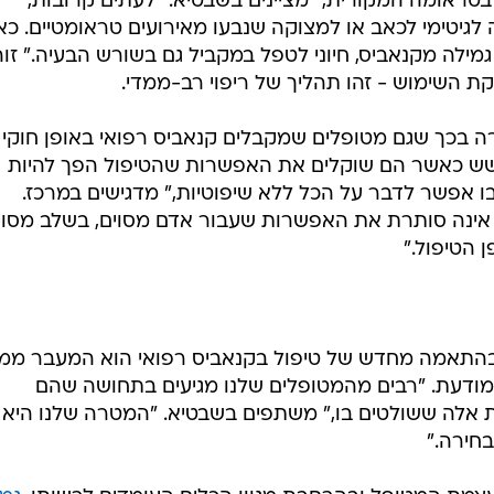
בטראומה המקורית," מציינים בשבטיא. "לעתים קרובות,
לגיטימי לכאב או למצוקה שנבעו מאירועים טראומטיים. כ
לה מקנאביס, חיוני לטפל במקביל גם בשורש הבעיה." זוה
 השימוש - זהו תהליך של ריפוי רב-ממדי.
רה בכך שגם מטופלים שמקבלים קנאביס רפואי באופן חוקי
חשש כאשר הם שוקלים את האפשרות שהטיפול הפך להיות
בו אפשר לדבר על הכל ללא שיפוטיות," מדגישים במרכז.
אינה סותרת את האפשרות שעבור אדם מסוים, בשלב מסוי
 הטיפול."
בהתאמה מחדש של טיפול בקנאביס רפואי הוא המעבר ממ
מודעת. "רבים מהמטופלים שלנו מגיעים בתחושה שהם
יות אלה ששולטים בו," משתפים בשבטיא. "המטרה שלנו היא
חירה."