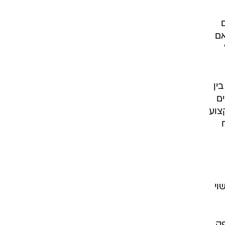
אם
ין
ים
צוע
וי
פק