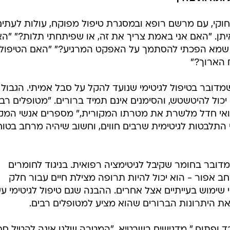
וקי, עם מרשם רופא ובמסגרת טיפול מפוקח, עולות לעתים
. "האם אני באמת צריך את זה, או שפיתחתי תלות?" "ה
ו שמא הפכתי להסתמך על האפקט המרגיע?" "האם הטיפול
ח הארוך?"
דובר בטיפול לגיטימי שנועד להקל על סבל אמיתי. הגבול ב
 יכול להיטשטש, והסימנים אינם תמיד ברורים. "מטופלים רב
אי חדל מלשרת את מטרתו המקורית," מספרים אנשי המק
 התלבטות לגיטימית שרבים חווים, וחשוב שיהיה מרחב בטוח
מדובר בחומר שקיבל לגיטימציה רפואית. בניגוד לחומרים
 אפור - הוא יכול להיות תרופה מצילת חיים עבור חלק
שימוש בעייתיים אצל אחרים. ההבנה שגם טיפול לגיטימי עש
ת היתרונות הברורים שהוא מציע למטופלים רבים.
ד ופתוח," מדגישים בשבטיא. "המטרה שלנו אינה להטיל ס