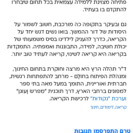
פתיחה מצוינת ללמידה עצמאית בכל תחום שיבחרו
להתקדם בו בעתיד.
גם ובעיקר בתקופה כה מורכבת, חשוב לשמור על
היסודות של דור ההמשך. בואו נשים דגש יחד על
הקריאה, כדרך להעניק לילדינו בסיס משמעותי של
יכולת חשיבה, למידה, התבוננות ואמפתיה. התמקדות
בקריאה היא קריאה לשינוי, קריאה לעתיד טוב יותר.
ד"ר תהִלה הרץ היא מרצה וחוקרת בתחום החינוך,
ומנהלת הפיתוח בחוֹלָם - מרחב להתפתחות רגשית,
חברתית ואוריינית, התומך במעל מאה בתי ספר
למפונים ברחבי הארץ, דרך תוכנית "מִפרשׂ וָעוגן"
וערכת "נקוּדוּת"
לרכישת הקריאה.
קריאה
לימודים
חינוך
טרם התפרסמו תגובות