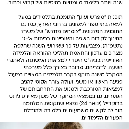
שנה ויותר בלימוד מיומנויות בסיסיות של קרוא וכתוב.
תוכנית "מפרש ועוגן" התומכת בתלמידים במעל
למאה בתי ספר למפונים ברחבי הארץ, כמו גם
התוכנית הפדגוגית "צומחים מחדש" של משרד
החינוך לקידום השפה והאוריינות בכיתות א'-ג'
(תשפ"ה), מצביעות על כך שאירועי השנה שחלפה
מצריכים עדכון והתאמת תהליכי ההוראה והלמידה
האוריינית בביה"ס היסודי למציאות המשתנה ולאתגרי
השעה. לדבריהם, מדובר בצורך כלל מערכתי
המקבל משנה תוקף בקרב תלמידים המצויים במעגל
פגיעה ראשון או משני, ועולה צורך אקוטי להגיב
למציאות המורכבת ולמנוע את התרחבותם של
הפערים. גם בממצאי המחקר של מכון מאיירס ג'וינט
ברוקדייל (ינואר 24) נמצא שתקופת המלחמה
הובילה לקשיים משמעותיים בלמידה ולהגדלת
הפערים הלימודיים.