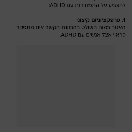
1. פרפקציוניזם קיצוני
האזור במוח השולט בהכוונת הקשב אינו מתפקד
כראוי אצל אנשים עם ADHD.
כתוצאה מכך, הם עשויים לפתח נטייה לפרפקציוניזם
כמנגנון התמודדות. הרצון להשיג שלמות מוחלטת