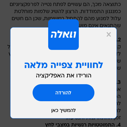
עלול למנוע מהם להתחיל במשימות, שכן הם חשים
שהתנאים אינם מושלמים מספיק.
2. דחיינות עד הרגע האחרון
קושי בתפקודים ניהוליים ובארגון משימות בזמן מוביל
לדפוס של דחיינות. חלק מהאנשים משתמשים בלחץ
של הרגע האחרון כמניע לפעולה, בעוד אחרים חווים
שיתוק מול המשימות בשל חרדה מוגברת.
3. איחורים תכופים
אנשים עם ADHD חווים לעתים קרובות תופעה
המכונה "עיוורון זמן" - קושי בהערכת הזמן הנדרש
להגעה למקומות או לביצוע משימות. הם עשויים
להתמקד רק בשעת היעד מבלי לקחת בחשבון את
זמן ההתארגנות והנסיעה.
4. התמוטטויות רגשיות במצבי לחץ
בשל התפתחות לא מספקת של האזור במוח
האחראי על ויסות רגשי, אנשים עם ADHD עלולים