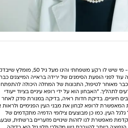
פרופ' פולק: קודם כל ברצוני להדגיש- מי שיש לו רקע משפחתי והינו מעל גיל 50, מומלץ שייב
 עוד לפני הופעת הסימנים של ירידה בראייה המייצגים כבר
 כבר מאוחר לטיפול, התכונות של המחלה היכולה להתפתח
ם לתהליך. "האבחון הוא על ידי רופא עיניים בציוד ייעודי
בים חיוניים. בדיקת חדות ראיה, בדיקה במנורת סדק לאחר
 המאפשרת לרופא לבחון את מבני העין הפנימיים ולראות 
גל העין. כמו כן מבוצעים צילומי הדמיה מתקדמים של
קדמת מאפשרת לנו לזהות שינויים מזעריים ברשתית, שבע
הנפוצה ביותר להערכת ניוון מקולרי תלוי גיל היא בדיקה