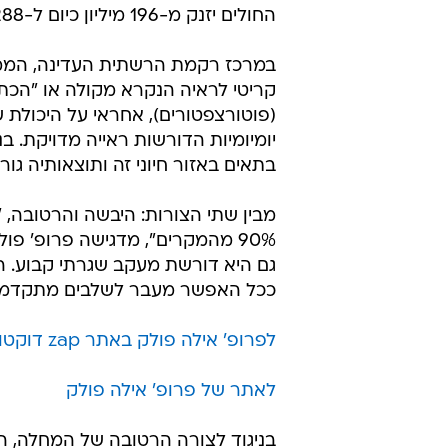
החולים יזנק מ-196 מיליון כיום ל-288 מיליון בשנת 2040".
במרכז רקמת הרשתית העדינה, הממוק
קריטי לראיה הנקרא מקולה או "הכתם
(פוטורצפטורים), אחראי על היכולת ש
יומיומיות הדורשות ראייה מדויקת. ב
בתאים באזור חיוני זה ותוצאותיה גו
90% מהמקרים", מדגישה פרופ' פ
גם היא דורשת מעקב שגרתי קבוע. 
ככל האפשר מעבר לשלבים מתקדמים
לפרופ' אילה פולק באתר zap דוקטורס
לאתר של פרופ' אילה פולק
בניגוד לצורה הרטובה של המחלה, ה