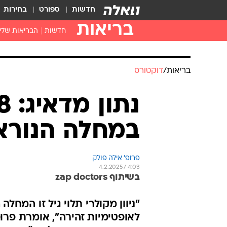
חדשות
ספורט
בחירות
בריאות
חדשות
הבריאות שלי
חיסונים
דוקטור, מה יש
בריאות
/
דוקטורס
עזרה ראשונה
בית מרקחת
בריאות האישה
במחלה הנוראית 
פרופ' אילה פולק
4.2.2025 / 4:03
בשיתוף zap doctors
"ניוון מקולרי תלוי גיל זו המחלה
לאופטימיות זהירה", אומרת פרו