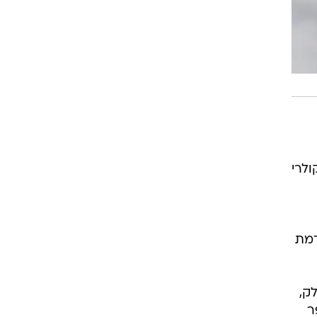
ולרי
דמת
אילה פולק,
ר