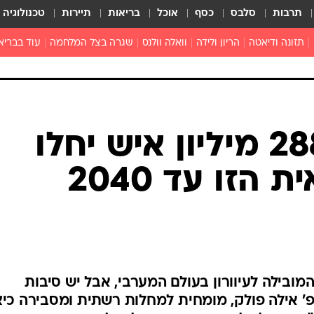
תרבות
סלבס
כסף
אוכל
בריאות
תיירות
טכנולוגיה
תזונה ודיאטה
הריון ולידה
וואלה וולנס
שגרה בצל המלחמה
עוד בבריא
תזונה מונעת
פפילומה
פוריות וגינקולוגיה
מדברים פרק
 לי
חצבת
צמחונות וטבעונות
רפואה מת
שפעת
הורות
מוצרים חדשים
בריאות על
נתון מדאיג: 288 מיליון איש יחלו
ויטמינים
פסיכולוגיה
הזו עד 2040
תרופות
הורות וילדי
כושר
חיים בריאי
דוקטורס
אופטיקה ועי
טוב לדעת
 המובילה לעיוורון בעולם המערבי, אבל יש סיבות
פ' אילה פולק, מומחית למחלות רשתית ומסבירה כי
רפואה אלט