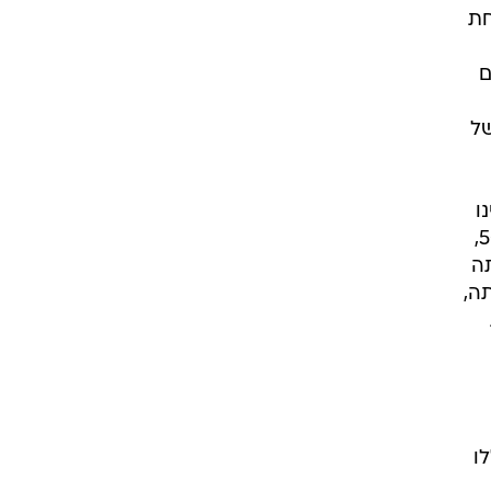
חת
ם
של
ו
גורם הסיכון המשמעותי ביותר. המחלה מאופיינת בנוכחות ממצאים של דרוזן באנשים מעל גיל 50,
תה
ה,
ו