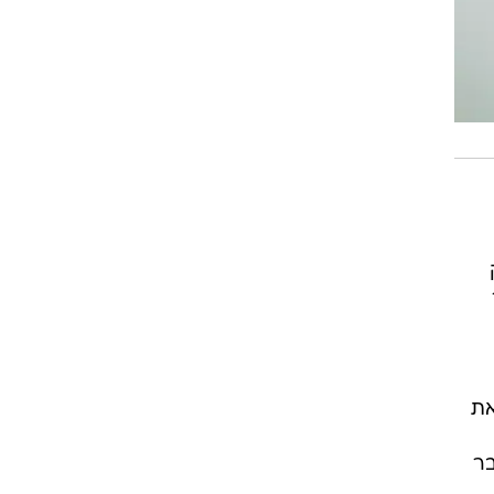
דק
את
בר