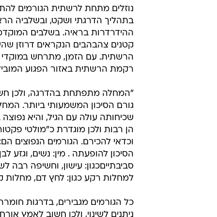
נוזלים מתחת לרשתית הגורמים להת
בתהליך הדרגתי ושקט, ובשלביה הרא
ההידרדרות בראיה. בשלבים המוקדמ
קטנים צהבהבים הנקראים דרוזן שהינ
הרשתית. עם הזמן, מתרחש במוקדי ה
רקמת הרשתית באזור הפגוע המוביל
"המחלה מתפתחת בהדרגה, ולכן חשוב ל
שכיחותה עולה עם הגיל, והיא נפוצה
הן רבות ולכן מוגדרת כ"מולטי פקטור
וכדאי להכירם. הגורמים הנפוצים הם
הסיכון להופעתה . מין: נשים, וגזע לב
סביבתייםכגון: עישון, וחשיפה רבה לשמ
למחלות רקע כגון: לחץ דם, מחלות קר
כל הגורמים מגבירים, בדרגות חומר
ניתנים לשינוי, ולכן חשוב לאמץ אורח 