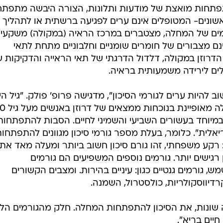
פתחות מואצת של מודעות ותלונות, הצורה היבשה מתפת
שונים- המטופלים אינם ערים לפגיעה ברשתית או לתהליך
ים של המחלה, מצטברים במרכז הראיה (במקולה) משקעי
ם מצבורים של חומרים שומניים וחלבוניים מתחת לתאי
דרוזן במקולה, דלדול הדרגתי של תאי הראייה והדקיקות 
ים לירידה משמעותית בראיה.
היות ערים לגורמי הסיכון", מדגישה פרופ' פולק. "גיל הינ
 במיוחד בעשורים השביעי והשמיני לחיים. הסבות להתפתחו
יאלית". כלומר, בעלת מספר גורמי סיכון מגוונים להתפתחות
: רקע משפחתי, זהו גורם סיכון חשוב ביותר ומעלה מאד את
ן רגישים יותר. גורמים נוספים המשפיעים הם גורמים
ש, גורמים גנטיים כגון: עיניים בהירות. ומצבים הקשורים
דיווסקולריות, כולסטרול, השמנה.
ה שונות, את הסיכון להתפתחות המחלה. חלק מהגורמים הלל
חיים בריא".