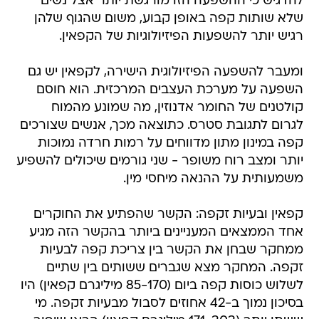
להדגיש כי ההשפעה הזו מורגשת יותר אצל נשים
שלא שותות קפה באופן קבוע, משום שהגוף שלהן
רגיש יותר להשפעות הפיזיולוגיות של הקפאין.
ומעבר להשפעה הפיזיולוגית הישירה, לקפאין יש גם
השפעה על מערכת העצבים המרכזית. הוא חוסם
קולטנים של החומר אדנוזין, מה שמונע מהמוח
לגרום לתגובת סטרס. כתוצאה מכך, אנשים שצורכים
קפה במינון מתון מדווחים על רמות חרדה נמוכות
יותר ומצב רוח משופר - שני גורמים שיכולים להשפיע
משמעותית על ההנאה מיחסי מין.
קפאין ובעיות זקפה: הקשר שהפתיע את החוקרים
אחד הממצאים המעניינים ביותר בהקשר הזה מגיע
ממחקר שבחן את הקשר בין צריכת קפה לבעיות
זקפה. המחקר מצא שגברים ששותים בין שתיים
לשלוש כוסות קפה ביום (85-170 מיליגרם קפאין) היו
בסיכון נמוך ב-42 אחוזים לסבול מבעיות זקפה. מי