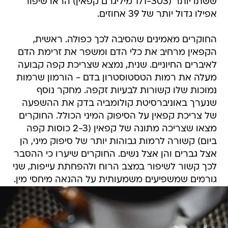
ששתו יותר (171-303 מיליגרם קפאין) הראו שיפור
אפילו גדול יותר של 39 אחוזים.
החוקרים מאמינים שהסיבה לכך כפולה. ראשית,
הקפאין מרחיב את כלי הדם ומשפר את זרימת הדם
לאיברים החיוניים. שנית, נמצא שצריכת קפה קבועה
מעלה את רמות הטסטוסטרון בדם - הורמון שרמות
נמוכות שלו קשורות לבעיות זקפה. מחקר נוסף
שנערך באוניברסיטת קולומביה בדק את ההשפעה
של צריכת קפאין על הסיפוק המיני הכולל. החוקרים
מצאו שצריכה מתונה של קפאין (2-3 כוסות קפה
ביום) קשורה לרמות גבוהות יותר של סיפוק מיני, הן
אצל גברים והן אצל נשים. החוקרים שיערו כי ההסבר
לכך קשור לשיפור במצב הרוח ולהפחתת עייפות, שני
גורמים שמשפיעים משמעותית על ההנאה מיחסי מין.