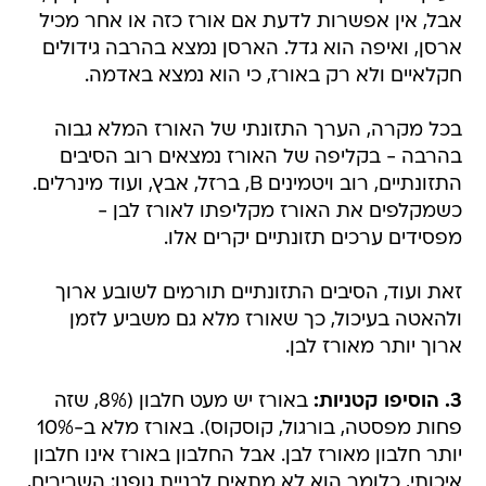
אבל, אין אפשרות לדעת אם אורז כזה או אחר מכיל
ארסן, ואיפה הוא גדל. הארסן נמצא בהרבה גידולים
חקלאיים ולא רק באורז, כי הוא נמצא באדמה.
בכל מקרה, הערך התזונתי של האורז המלא גבוה
בהרבה - בקליפה של האורז נמצאים רוב הסיבים
התזונתיים, רוב ויטמינים B, ברזל, אבץ, ועוד מינרלים.
כשמקלפים את האורז מקליפתו לאורז לבן -
מפסידים ערכים תזונתיים יקרים אלו.
זאת ועוד, הסיבים התזונתיים תורמים לשובע ארוך
ולהאטה בעיכול, כך שאורז מלא גם משביע לזמן
ארוך יותר מאורז לבן.
3. הוסיפו קטניות:
באורז יש מעט חלבון (8%, שזה
פחות מפסטה, בורגול, קוסקוס). באורז מלא ב-10%
יותר חלבון מאורז לבן. אבל החלבון באורז אינו חלבון
איכותי, כלומר הוא לא מתאים לבניית גופנו: השרירים,