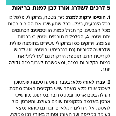
5 דרכים לשדרג אורז לבן למנת בריאות
1. הוסיפו ירקות למנה:
גזר, בטטה, ברוקולי, פלפלים
בכל הצבעים, בצל... ככל שתעשירו את הסיר בירקות
מכל הצבעים, כך תגדל כמות הוויטמינים: הכתומים
יתנו ויטמין A, הפלפלים תורמים ויטמין C בכמות
עצומה, וירוקים כמו ברוקולי עשירים בחומצה פולית
שדרושה לפוריות (גם בגברים!) ובויטמין K שדרוש
לקרישת הדם. תוספת הירקות גם "מדללת" את
כמות הקלוריות במנה, ומאפשרת לצרוך מנה גדולה
יותר.
2. עברו לאורז מלא:
בעבר נשמעו טענות שמסוכן
לאכול אורז מלא מאחר שיש בקליפת האורז מתכת
רעילה בשם ארסן. ובכן, מדובר במיתוס. נכון שיש
ארסן באדמה במקומות שונים בעולם, והארסן יכול
להיספג אל גידולים חקלאיים. נכון גם שהוא נמצא
בעיקר בקליפה של האורז ופחות באורז לבן מקולף,