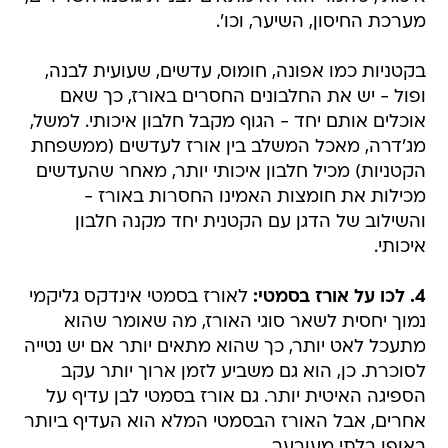
מערכת החיסון, השיער, וכו'.
בקטניות כמו אפונה, חומוס, עדשים, שעועית לבנה,
ופול - יש את החלבונים החסרים באורז, כך שאם
אוכלים אותם יחד - הגוף מקבל חלבון איכותי. למשל,
מג'דרה, מאכל המשלב בין אורז לעדשים (ממשפחת
הקטניות) מכיל חלבון איכותי יותר, מאחר שהעדשים
מכילות את חומצות האמינו החסרות באורז -
והשילוב של הדגן עם הקטנית יחד מקנה חלבון
איכותי.
4. לכו על אורז בסמטי:
לאורז בסמטי אינדקס גליקמי
נמוך יחסית לשאר סוגי האורז, מה שאומר שהוא
מתעכל לאט יותר, כך שהוא מתאים יותר אם יש נטייה
לסוכרת. כן, הוא גם משביע לזמן ארוך יותר עקב
הספיגה האיטית יותר. גם אורז בסמטי לבן עדיף על
אחרים, אבל האורז הבסמטי המלא הוא העדיף ביותר
באופן בלתי מעורער.