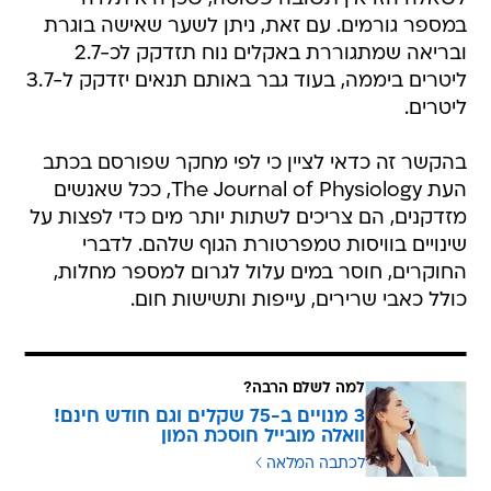
במספר גורמים. עם זאת, ניתן לשער שאישה בוגרת
ובריאה שמתגוררת באקלים נוח תזדקק לכ-2.7
ליטרים ביממה, בעוד גבר באותם תנאים יזדקק ל-3.7
ליטרים.
בהקשר זה כדאי לציין כי לפי מחקר שפורסם בכתב
העת The Journal of Physiology, ככל שאנשים
מזדקנים, הם צריכים לשתות יותר מים כדי לפצות על
שינויים בוויסות טמפרטורת הגוף שלהם. לדברי
החוקרים, חוסר במים עלול לגרום למספר מחלות,
כולל כאבי שרירים, עייפות ותשישות חום.
למה לשלם הרבה?
3 מנויים ב-75 שקלים וגם חודש חינם!
וואלה מובייל חוסכת המון
לכתבה המלאה