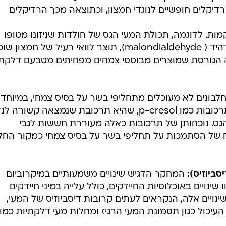
 רדיקלים חופשיים לנוגדי חמצון, וכתוצאה מכך הרדיקלים
מות. לדוגמה, תכולת המעי הגס של חולדות שניזונו מטופו
הראתה רמות גבוהות של מלונדיאלדהיד ( malondialdehyde), תוצר לוואי רעיל של חמצ
הגורסת שמוצרים מבוססי צמחים מפחיתים מטבעם דלקת
לבונים לא מעוכלים מתחליפי בשר על בסיס צמחי, במיוחד
טופו, עברו תסיסה במעי הגס, ויצרו תרכובות כמו p-cresol, שהיא תרכובת שנמצאה קשורה 
מעי הגס. נוכחותן של תרכובות כאלה מעוררת חששות לגבי
 של הסתמכות על תחליפי בשר על בסיס צמחי כמקור החלב
סביוזיס):
המחקר הדגיש שינויים משמעותיים במיקרוביום
ו שינויים באוכלוסיות החיידקים, כולל עלייה במיני חיידקים
שינויים אלה, הנקראים לעתים קרובות דיסביוזיס של המעי,
יכול כגון תסמונת המעי הרגיז ומחלות מעי דלקתיות כמו