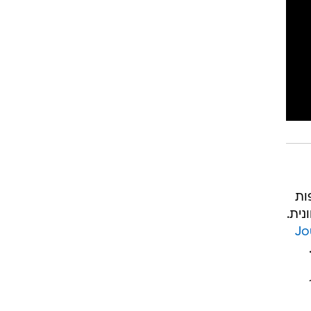
ות
נית.
Jo