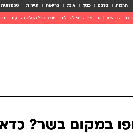
תרבות
סלבס
כסף
אוכל
בריאות
תיירות
טכנולוגיה
תזונה ודיאטה
הריון ולידה
וואלה וולנס
שגרה בצל המלחמה
עוד בבריא
תזונה מונעת
פפילומה
פוריות וגינקולוגיה
מדברים פרק
 לי
חצבת
צמחונות וטבעונות
רפואה מת
שפעת
הורות
מוצרים חדשים
בריאות על
ויטמינים
פסיכולוגיה
תרופות
הורות וילדי
כושר
חיים בריאי
דוקטורס
אופטיקה ועי
טוב לדעת
פו במקום בשר? כדאי
רפואה אלט