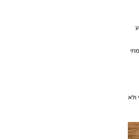
ע
חי
 ולא