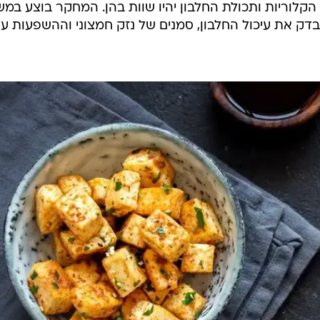
הקלוריות ותכולת החלבון יהיו שוות בהן. המחקר בוצע במש
 בדק את עיכול החלבון, סמנים של נזק חמצוני וההשפעות ע