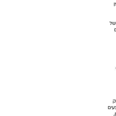
ן
המוצרים של
ק
עים
,