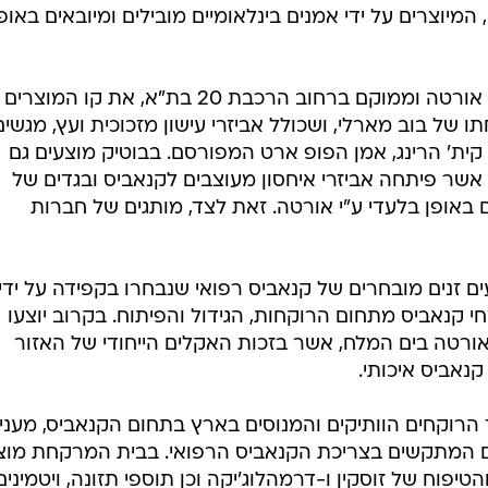
 המיוצרים על ידי אמנים בינלאומיים מובילים ומיובאים באופ
בין היתר ניתן למצוא בבוטיק שנקרא אורטה וממוקם ברחוב הרכבת 20 בת"א, את קו 
של בוב מארלי, ושכולל אביזרי עישון מזכוכית ועץ, מגשים
ל קית' הרינג, אמן הפופ ארט המפורסם. בבוטיק מוצעים גם
 אשר פיתחה אביזרי איחסון מעוצבים לקנאביס ובגדים של
באופן בלעדי ע"י אורטה. זאת לצד, מותגים של חברות
 זנים מובחרים של קנאביס רפואי שנבחרו בקפידה על ידי
 קנאביס מתחום הרוקחות, הגידול והפיתוח. בקרוב יוצעו
ורטה בים המלח, אשר בזכות האקלים הייחודי של האזור
נאביס איכותי.
הרוקחים הוותיקים והמנוסים בארץ בתחום הקנאביס, מעני
לים המתקשים בצריכת הקנאביס הרפואי. בבית המרקחת מוצ
יפוח של זוסקין ו-דרמהלוג'יקה וכן תוספי תזונה, ויטמינים