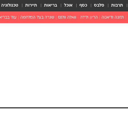
תרבות
סלבס
כסף
אוכל
בריאות
תיירות
טכנולוגיה
תזונה ודיאטה
הריון ולידה
וואלה וולנס
שגרה בצל המלחמה
עוד בבריא
תזונה מונעת
פפילומה
פוריות וגינקולוגיה
מדברים פרק
 לי
חצבת
צמחונות וטבעונות
רפואה מת
שפעת
הורות
מוצרים חדשים
בריאות על
ויטמינים
פסיכולוגיה
תרופות
הורות וילדי
כושר
חיים בריאי
דוקטורס
אופטיקה ועי
טוב לדעת
רפואה אלט