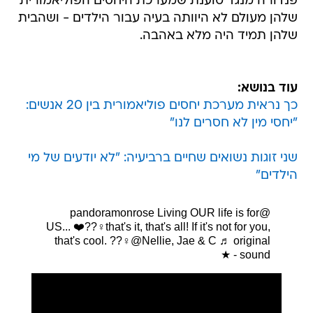
פנדורה מנגד טוענת שמערכת היחסים הפוליאמורית
שלהן מעולם לא היוותה בעיה עבור הילדים - ושהבית
שלהן תמיד היה מלא באהבה.
עוד בנושא:
כך נראית מערכת יחסים פוליאמורית בין 20 אנשים:
"יחסי מין לא חסרים לנו"
שני זוגות נשואים שחיים ברביעיה: "לא יודעים של מי
הילדים"
Living OUR life is for
@pandoramonrose
US... ❤️??‍♀️that's it, that's all! If it's not for you,
that's cool. ??‍♀️@Nellie, Jae & C
♬ original
sound - ★