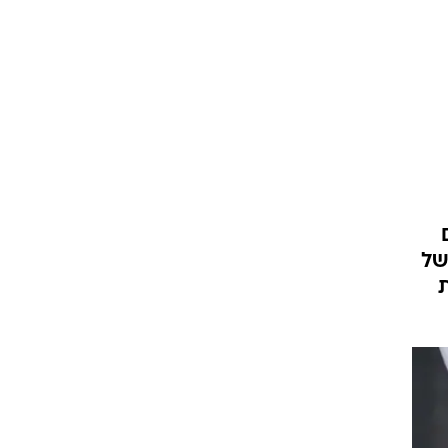
עור וקוסמטיקה
 מיני
אסתטיקה ופלסטיקה
י
מסאז'ים וטיפולים
של
ת