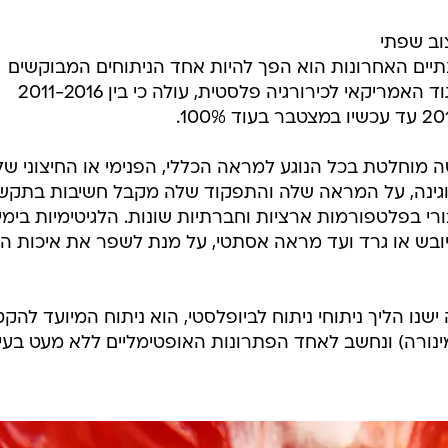
וב שפתי
תיים האחרונות הוא הפך להיות אחד הניתוחים המבוקשים
ביותר. על פי הנתונים שנאספו מהאיגוד האמריקאי לכירורגיה פלסטית, עולה כי בין 2011-2016
ה מוחלטת בכל הנוגע למראה הכללי, הפנימי או החיצוני של
 הווגינה, על המראה שלה והתפקוד שלה מקבל חשיבות בתקש
ורי בפלטפורמות ארציות וחברתיות שונות. הלגיטימיות בימי
 יובש או גרד ועד מראה אסתטי, על מנת לשפר את איכות הח
ישנו הליך ניתוחי ניתוח לביופלסטי, הוא ניתוח המיועד להק
ינורה) ונחשב לאחד הפתרונות האופטימליים ללא מעט בעי