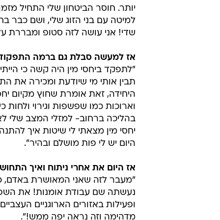
יותר. חוסר הביטחון שלי התחיל מזמן
למיטה עם בני הזוג שלי, ושם כבר בח
שדי! אני עושה לזה סטופ ומבררת על 
אז למעשה סבלת גם ברמה התפקודי
"לתפקד ביחסי מין היה קשה כי היית
תבין אותי מי שיודעת ומכירה את הת
היחידה, זאת אומרת שחוץ מקיום יח
וארוכות כמו שפשפות וגירוי ולחות כ
בהליכה ברחוב- למזלי המצב שלי לא ה
יחסי מין מצאתי לי שיטות איך להתנה
היום יש לי פות מושלם ובהיר".
אז היום את אחרי ניתוח ואיך התחוש
"מעבר לזה שאני המאושרת באדם, כי א
נעשתה שם עבודת אומנות! את השפת
ופעילות באזורים הארוגניים העצביי
מדהימה וזה נראה יפה ממש!".