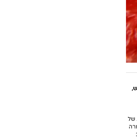
ש,
 של
מרה