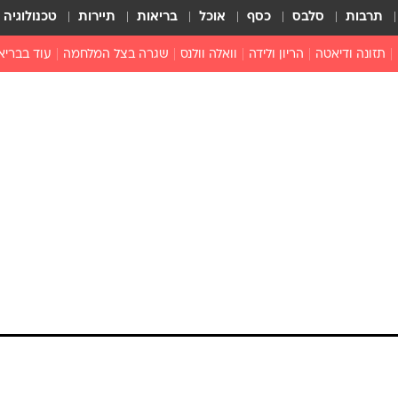
תרבות
סלבס
כסף
אוכל
בריאות
תיירות
טכנולוגיה
תזונה ודיאטה
הריון ולידה
וואלה וולנס
שגרה בצל המלחמה
עוד בבריא
תזונה מונעת
פפילומה
פוריות וגינקולוגיה
מדברים פרק
 לי
חצבת
צמחונות וטבעונות
רפואה מת
שפעת
הורות
מוצרים חדשים
בריאות על
ויטמינים
פסיכולוגיה
תרופות
הורות וילדי
כושר
חיים בריאי
דוקטורס
אופטיקה ועי
טוב לדעת
רפואה אלט