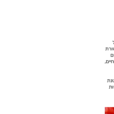
ורת
ם
יים,
טנת
ות