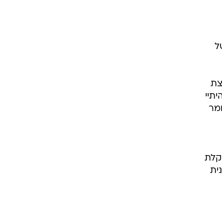
ל
צת
תיי
מר
קלת
ית