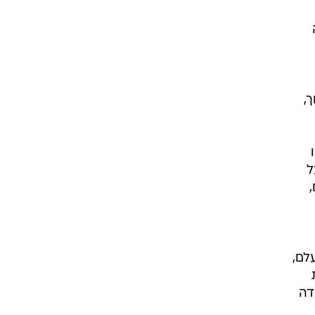
,
ל
לם,
דה