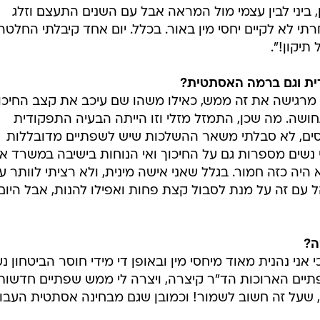
, ביני לבין עצמי מול המראה אבל עם השנים התעצם וזלג
רתי לא לקיים יחסי מין באור. בכלל. יום אחד קיבלתי החלטה
תיקון!".
ת וגם ברמה האסתטית?
י מרגישה את זה ממש, כאילו משהו שם עיכב את קצב החיכוך
חושה. מה שכן, התמזל מזלי וזו הייתה הבעיה התפקודית
סים, לא סבלתי משאר ההשלכות שיש לשפתיים מדובללות
י נשים מספרות גם על החיכוך ואי הנוחות בישיבה במשרד או
יה כזה חמור. בגלל שאני אישה מינית, ולא רציתי לוותר ע
ל עם זה על מנת לסבול קצת פחות ואפילו להנות, אבל היום,
ה?
ני נהנית מאוד מיחסי מין ובאופן די מידי חוסר הביטחון נע
יים הארוכות הד"ר קיצרה, ויצרה לי ממש שפתיים חדשות
ם, שעל זה חשוב לשמור! וכמובן שגם מבחינה אסתטית העבו