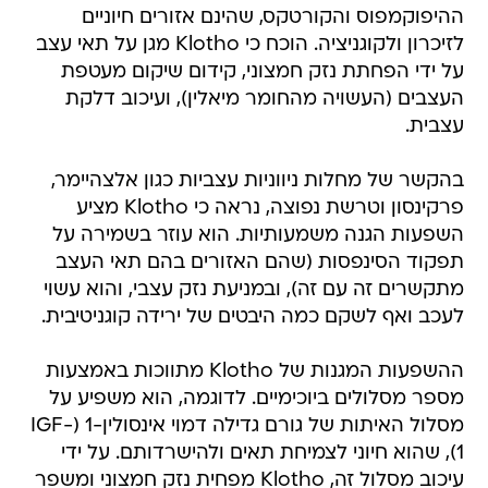
ההיפוקמפוס והקורטקס, שהינם אזורים חיוניים
לזיכרון ולקוגניציה. הוכח כי Klotho מגן על תאי עצב
על ידי הפחתת נזק חמצוני, קידום שיקום מעטפת
העצבים (העשויה מהחומר מיאלין), ועיכוב דלקת
עצבית.
בהקשר של מחלות ניווניות עצביות כגון אלצהיימר,
פרקינסון וטרשת נפוצה, נראה כי Klotho מציע
השפעות הגנה משמעותיות. הוא עוזר בשמירה על
תפקוד הסינפסות (שהם האזורים בהם תאי העצב
מתקשרים זה עם זה), ובמניעת נזק עצבי, והוא עשוי
לעכב ואף לשקם כמה היבטים של ירידה קוגניטיבית.
ההשפעות המגנות של Klotho מתווכות באמצעות
מספר מסלולים ביוכימיים. לדוגמה, הוא משפיע על
מסלול האיתות של גורם גדילה דמוי אינסולין-1 (IGF-
1), שהוא חיוני לצמיחת תאים ולהישרדותם. על ידי
עיכוב מסלול זה, Klotho מפחית נזק חמצוני ומשפר