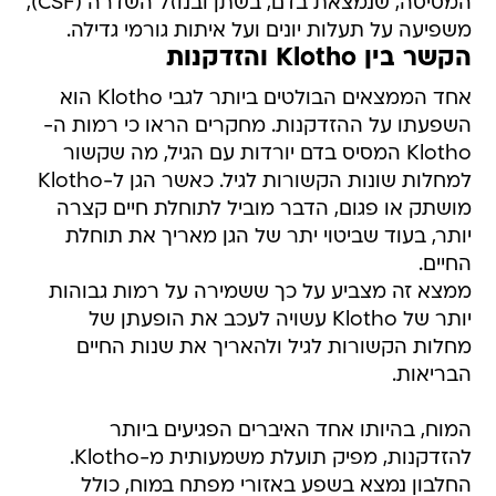
המסיסה, שנמצאת בדם, בשתן ובנוזל השדרה (CSF),
משפיעה על תעלות יונים ועל איתות גורמי גדילה.
הקשר בין Klotho והזדקנות
אחד הממצאים הבולטים ביותר לגבי Klotho הוא
השפעתו על ההזדקנות. מחקרים הראו כי רמות ה-
Klotho המסיס בדם יורדות עם הגיל, מה שקשור
למחלות שונות הקשורות לגיל. כאשר הגן ל-Klotho
מושתק או פגום, הדבר מוביל לתוחלת חיים קצרה
יותר, בעוד שביטוי יתר של הגן מאריך את תוחלת
החיים.
ממצא זה מצביע על כך ששמירה על רמות גבוהות
יותר של Klotho עשויה לעכב את הופעתן של
מחלות הקשורות לגיל ולהאריך את שנות החיים
הבריאות.
המוח, בהיותו אחד האיברים הפגיעים ביותר
להזדקנות, מפיק תועלת משמעותית מ-Klotho.
החלבון נמצא בשפע באזורי מפתח במוח, כולל