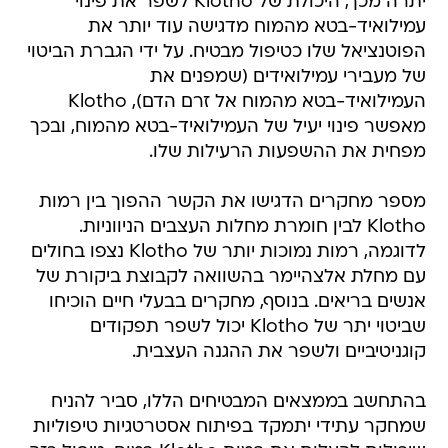
יתרה מכך, היכולת של Klotho לשפר את פינוי
עמילואיד-בטא מהמוח מדגישה עוד יותר את
הפוטנציאל שלו כטיפול מבטיח. על ידי הגברת הביטוי
של מעבירי עמילואידים (שמפנים את
העמילואיד-בטא מהמוח אל זרם הדם), Klotho
מאפשר פינוי יעיל של העמילואיד-בטא מהמוח, ובכך
מפחית את ההשפעות הרעילות שלו.
מספר מחקרים הדגישו את הקשר ההפוך בין רמות
Klotho לבין חומרת מחלות העצבים הניווניות.
לדוגמה, רמות נמוכות יותר של Klotho נצפו בחולים
עם מחלת אלצהיימר בהשוואה לקבוצת ביקורת של
אנשים בריאים. בנוסף, מחקרים בבעלי חיים הוכיחו
שביטוי יתר של Klotho יכול לשפר תפקודים
קוגניטיביים ולשפר את ההגנה העצבית.
בהתחשב בממצאים המבטיחים הללו, סביר להניח
שמחקר עתידי יתמקד בפיתוח אסטרטגיות טיפוליות