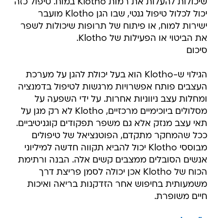
שיכולות להעלות את רמות Klotho במוח. טיפול כזה
יכול לכלול טיפול גנטי, שבו הגן Klotho מועבר
ישירות למוח, או פיתוח של תרופות שיכולות לשפר
את הביטוי או הפעילות של Klotho.
סיכום
הגילוי ש-Klotho הוא בעל יכולת להגן על מערכת
העצבים פותח אפשרויות מרגשות לטיפול בדמנציה
ומחלות עצב ניווניות אחרות. על ידי השפעה על
מסלולים ביוכימיים מרכזיים, Klotho לא רק מגן על
תאי עצב מנזק אלא גם משפר תפקודים קוגניטיביים.
ככל שהמחקר מתקדם, הפוטנציאל של טיפולים
מבוססי Klotho יכול להביא תקווה חדשה למיליוני
אנשים הסובלים ממצבים קשים אלה. הבנה ורתימת
הכוח של Klotho אכן יכולה לסמן פריצת דרך
משמעותית בחיפוש אחר הזדקנות בריאה ואיכות
חיים משופרת.