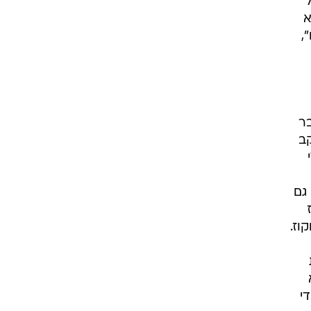
א
,
בר
מעקב
גם
וז.
י