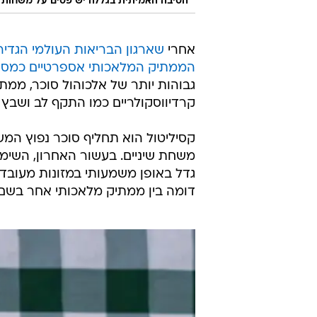
הסיבה האמיתית בגללה יש פסים על משחות ה
אחרי
שארגון הבריאות העולמי הגדיר
הממתיק המלאכותי אספרטיים כמסר
קרדיווסקולריים כמו התקף לב ושבץ 
קסיליטול הוא תחליף סוכר נפוץ המש
משחת שיניים. בעשור האחרון, השימו
גדל באופן משמעותי במזונות מעובד
דומה בין ממתיק מלאכותי אחר בשם אריתריטול (erythritol) לסיכון קר