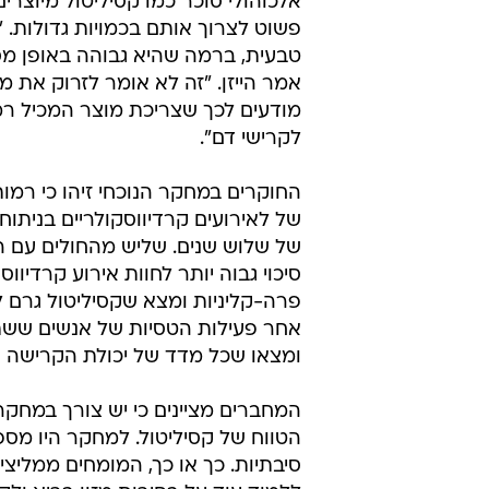
אלכוהולי סוכר כמו קסיליטול מיוצרי
פשוט לצרוך אותם בכמויות גדולות.
טבעית, ברמה שהיא גבוהה באופן מסיב
אמר הייזן. "זה לא אומר לזרוק את מ
מודעים לכך שצריכת מוצר המכיל רמו
לקרישי דם".
החוקרים במחקר הנוכחי זיהו כי רמות
של שלוש שנים. שליש מהחולים עם ה
סיכוי גבוה יותר לחוות אירוע קרדיו
פרה-קליניות ומצא שקסיליטול גרם 
אחר פעילות הטסיות של אנשים ששת
ומצאו שכל מדד של יכולת הקרישה על
המחברים מציינים כי יש צורך במחקר
הטווח של קסיליטול. למחקר היו מספ
סיבתיות. כך או כך, המומחים ממליצ