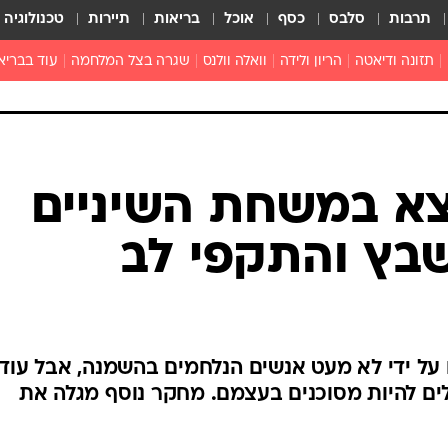
תרבות
סלבס
כסף
אוכל
בריאות
תיירות
טכנולוגיה
תזונה ודיאטה
הריון ולידה
וואלה וולנס
שגרה בצל המלחמה
עוד בבריא
תזונה מונעת
פפילומה
פוריות וגינקולוגיה
מדברים פרק
 לי
חצבת
צמחונות וטבעונות
רפואה מת
שפעת
הורות
מוצרים חדשים
בריאות על
א במשחת השיניים
ויטמינים
פסיכולוגיה
שבץ והתקפי לב
תרופות
הורות וילדי
כושר
חיים בריאי
דוקטורס
על ידי לא מעט אנשים הנלחמים בהשמנה, אבל עוד
אופטיקה ועי
ים להיות מסוכנים בעצמם. מחקר נוסף מגלה את
טוב לדעת
רפואה אלט