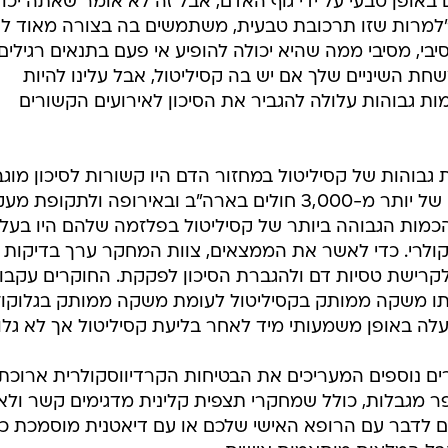
ם באופן טבעי על ידי גוף האדם, אבל זה לא אומר שאתה יכול
 "למרות שזו תרכובת טבעית, משתמשים בה בצורה מאוד ל
י, מסיבי ממה שהיא יכולה להופיע אי פעם בתנאים רגילים"
שחת השיניים שלך אם יש בה קסיליטול, אבל עלינו להיות
ת גבוהות עלולה להגביר את הסיכון לאירועים הקשורים
 גבוהות של קסיליטול במחזור הדם היו קשורות לסיכון מוג
של לאירועים קרדיווסקולריים בניתוח של יותר מ-3,000 חולים בארה"ב ובאירופה ולתקופת 
כמות הגבוהה ביותר של קסיליטול בפלזמה שלהם היו בעלי
וסקולרי. כדי לאשר את הממצאים, צוות המחקר ערך בדיקות
לקרישת טסיות דם ולהגברת הסיכון לפקקת. החוקרים עקבו 
ו משקה ממותק בקסיליטול לעומת משקה ממותק בגלוקוז
ה באופן משמעותי מיד לאחר בליעת קסיליטול אך לא גלוק
ים נוספים המעריכים את הבטיחות הקרדיווסקולרית ארוכת
ר מגבלות, כולל שמחקרי תצפית קלינית מדגימים קשר ולא
ים לדבר עם הרופא האישי שלכם או עם דיאטנית מוסמכת כד