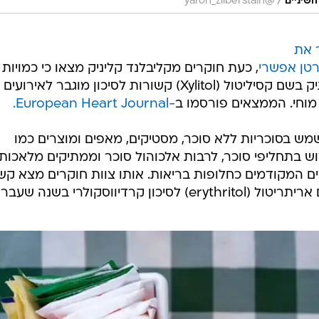
/
שיניים
@yaron_zilberstain
 את
טן אפשרי
, כעת חוקרים מקליבלנד קליניק מצאו כי כמויות
גבוהות יותר של אלכוהול סוכר, ממתיק בשם קסיליטול (Xylitol) קשורות לסיכון מוגבר לאירועים
מוחי. הממצאים פורסמו ב
-European Heart Journal.
מש בסוכריות ללא סוכר, מסטיקים, מאפים ומוצרים כמו
ש בתחליפי סוכר, לרבות אלכוהול סוכר וממתיקים מלאכותיי
ים המקודמים כחלופות בריאות. אותו צוות חוקרים מצא קש
דיווסקולרי בשנה שעברה.