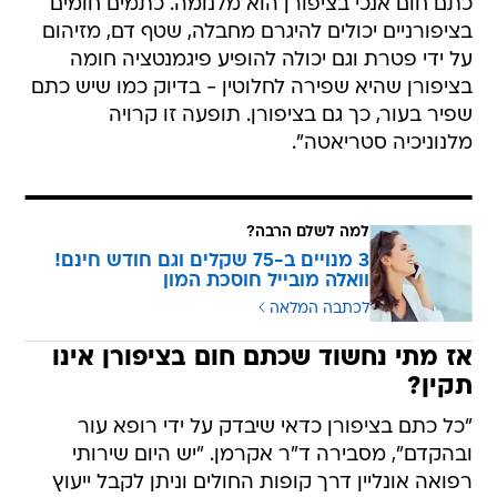
כתם חום אנכי בציפורן הוא מלנומה. כתמים חומים
בציפורניים יכולים להיגרם מחבלה, שטף דם, מזיהום
על ידי פטרת וגם יכולה להופיע פיגמנטציה חומה
בציפורן שהיא שפירה לחלוטין - בדיוק כמו שיש כתם
שפיר בעור, כך גם בציפורן. תופעה זו קרויה
מלנוניכיה סטריאטה".
למה לשלם הרבה?
3 מנויים ב-75 שקלים וגם חודש חינם!
וואלה מובייל חוסכת המון
לכתבה המלאה
אז מתי נחשוד שכתם חום בציפורן אינו
תקין?
"כל כתם בציפורן כדאי שיבדק על ידי רופא עור
ובהקדם", מסבירה ד"ר אקרמן. "יש היום שירותי
רפואה אונליין דרך קופות החולים וניתן לקבל ייעוץ