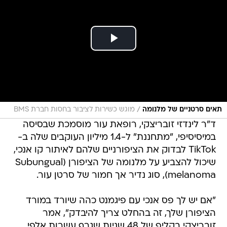
/
תאים סרטניים של מלנומה
מוגש כשירות לציבור בחסות חברת BMS
ד"ר לינדזי זובריצקי, רופאת עור מוסמכת שבסיסה
במיסיסיפי, "מתחננת" ל-1.4 מיליון העוקבים שלה ב-
TikTok לבדוק את הציפורניים שלהם לאיתור קו אנכי,
שיכול להצביע על מלנומה של הציפורן (Subungual
melanoma), סוג נדיר אך חמור של סרטן עור.
"אם יש לך פס אנכי עם פיגמנט כהה שיורד במורד
הציפורן שלך, זה בהחלט צריך להיבדק", אמר
זובריצקי בקליפ של 48 שניות שגרף עשרות אלפי