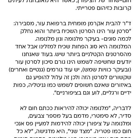
חום-שחור של הציפורן, כאשר היא מאובחנת לעיתים
קרובות כזיהום פטרייתי.
ד"ר להבית אקרמן מומחית ברפואת עור, מסבירה:
"סרטן עור הינו הסרטן השכיח ביותר והוא נחלק
לכמה סוגים- בעיקר מלנומה ונון מלנומה.
המלנומה היא סוג הפחות שכיח למזלינו אבל אחד
מהסרטנים הקטלניים ביותר שיש. בעוד שאנחנו
יודעים שחשיפה לשמש הינו גורם סיכון לסרטן עור
(ובעיקר כוויות שמש), יש עוד גורמים (גנטיים ואחרים)
שקשורים לסרטן הזה ולכן זה עלול להופיע גם
באיזורים שאינם חשופים לשמש כמו גניטליה, כפות
ידיים ורגליים, לוע וגם בציפורניים".
לדבריה, "מלנומה יכולה להיראות ככתם חום לא
סדיר, לא סימטרי, מדמם בעל מספר צבעים,
ומלנומה על ציפורן יכולה להידמות למעיין פס אנכי
חום כמו פטריה. "מצד שני", היא מדגישה, "לא כל