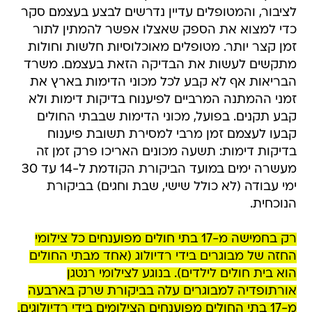
לציבור, והמטופלים עדיין נדרשים לבצע בעצמם סקר
כדי למצוא את הספק שאצלו אפשר להמתין לתור
זמן קצר יותר. מטופלים מאוכלוסיות חלשות וחולות
מתקשים לעשות את הבדיקה הזאת בעצמם. משרד
הבריאות אף לא קבע לכל מכוני הדימות בארץ את
זמני ההמתנה המרביים לפיענוח בדיקות דימות ולא
קבע תקנים. בפועל, מכוני הדימות שבבתי החולים
קבעו לעצמם זמן מרבי למסירת תשובת פיענוח
בדיקות דימות: תשעה מכונים האריכו פרק זמן זה
מעשרה ימים במועד הביקורת הקודמת ל-14 עד 30
ימי עבודה (לא כולל שישי, שבת וחגים) בביקורת
הנוכחית.
רק בחמישה מ-17 בתי חולים מפוענחים כל צילומי
החזה של מבוגרים בידי רדיולוג (אחד מבתי החולים
הוא בית חולים לילדים). בנוגע לצילומי רנטגן
אורתופדיה למבוגרים עלה בביקורת שרק בארבעה
מ-17 בתי החולים מפוענחים הצילומים בידי רדיולוגים.