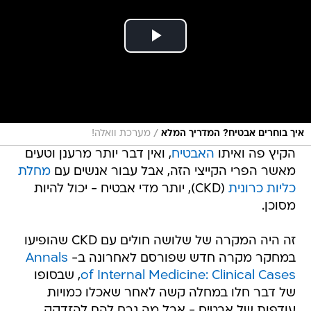
/
איך בוחרים אבטיח? המדריך המלא
מערכת וואלה!
הקיץ פה ואיתו
האבטיח
, ואין דבר יותר מרענן וטעים
מאשר הפרי הקייצי הזה, אבל עבור אנשים עם
מחלת
כליות כרונית
(CKD), יותר מדי אבטיח - יכול להיות
מסוכן.
זה היה המקרה של שלושה חולים עם CKD שהופיעו
במחקר מקרה חדש שפורסם לאחרונה ב-
Annals
of Internal Medicine: Clinical Cases
, שבסופו
של דבר חלו במחלה קשה לאחר שאכלו כמויות
עודפות של אבטיח - אבל מה גרם להם להזדקק