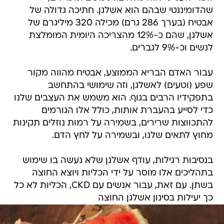
שהדומיננטי שבהם הוא אשלגן. חתיכה גדולה של
אבטיח (בערך 286 גרם) מכילה 320 מיליגרם של
אשלגן, שהם כ-12% מהצריכה היומית המומלצת
לנשים וכ-9% לגברים.
עבור האדם הבריא הממוצע, אבטיח מהווה מקור
שפע (וטעים) לאשלגן, וזה שימושי בהתחשב
בתפקידיו הרבים בגוף. הוא משמש את העצבים שלנו
כדי לסייע בהעברת אותות, כולל אלו הגורמים
להתכווצות שרירים, בשמירה על רמות נוזלים תקינות
מחוץ לתאים שלנו, ובשמירה על לחץ הדם.
בנסיבות רגילות, עודף אשלגן שלא נעשה בו שימוש
בתהליכים אלו מוסר על ידי הכליות ויוצא החוצה
בשתן. עם זאת, עבור אנשים עם CKD, הכליות לא כל
כך יעילות בסינון אשלגן החוצה