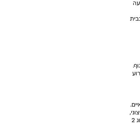
עה
ה בבית
ף.
וע
ואיים.
וני,
למשל רכיב במזון, אבקנים של פרחים או אבק, כאיום. לפעמים, היציאה משליטה של הדלקת מסוג 2