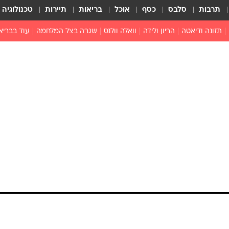
תרבות
סלבס
כסף
אוכל
בריאות
תיירות
טכנולוגיה
תזונה ודיאטה
הריון ולידה
וואלה וולנס
שגרה בצל המלחמה
עוד בבריא
תזונה מונעת
פפילומה
פוריות וגינקולוגיה
מדברים פרק
 לי
חצבת
צמחונות וטבעונות
רפואה מת
שפעת
הורות
מוצרים חדשים
בריאות על
ויטמינים
פסיכולוגיה
תרופות
הורות וילדי
כושר
חיים בריאי
דוקטורס
אופטיקה ועי
טוב לדעת
רפואה אלט