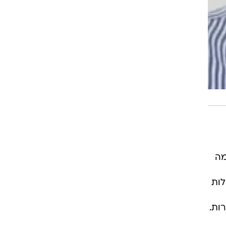
וג 2, ויש לכך כמה
לות
ות.