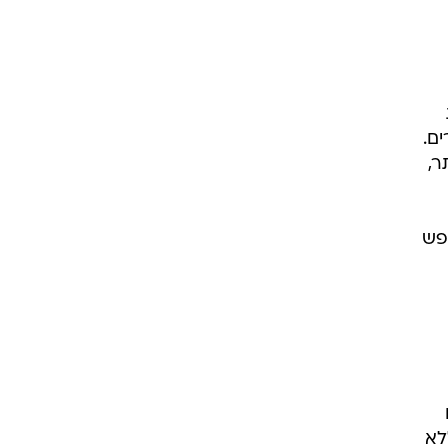
ים.
ר,
פש
לא