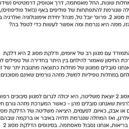
ל מחלות שונות, החל מאסתמה, דרך אטופיק דרמטיטיס (שידו
 שגורמת להתפתחות של פוליפים באף (נזאל פוליפוזיס),
נובעות ממקור משותף, שנקרא דלקת מסוג 2. פרופ' יובל טל, מנהל יחידת אימונולוגיה ואלרגי
זו, ממה היא נגרמת ומה אפשר לעשות כדי לטפל בה?
מערכת החיסון נועדה לאפשר לנו להתמודד עם מגוון רב של איומים, ודלקת מסוג 2 היא דלקת
החיסון שאמור להילחם בין היתר בחדירה של טפילים לגו
אנחנו סובלים ממגוון של מחלות כתוצאה מתגובת יתר של זר
לחם במחלות טפיליות למשל, מזהה גורמים שאינם מסוכנים
כאשר המערכת האחראית לדלקת מסוג 2 יוצאת משליטה, היא יכולה לגרום למגוון סיבוכים רפ
מגוון האלרגיות שאנחנו סובלים מהן - כאשר המערכת מזהה גורם חיצ
לרגן, ואז המחלה שנגרמת תלויה באיבר או ברקמה שבהם
מתמקדת התגובה הדלקתית: אם זה בריאות, אנחנו נסבול מאסתמה. בסינוסים הדלקת מסוג 2