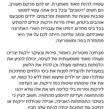
עשויה להיות מאוד מאתגרת. יש להם מרקם מעורב,
הם חשים "רטובים" ובכל ביס אתה עשוי לפגוש
שכבות שונות של תחושות ומרקמים. ילדים מטבעם
אוהבים ביטחון, ואילו פירות וירקות יכולים להפתיע
בכל ביס מחדש. דמינו את עגבניית השרי האחרונה
שאכלתם, וכמה שליטה הייתה לכם על איך היא
מתפזרת בפה ומשפריצה.
מבחינה מוטורית, כאמור, פירות ובעיקר ירקות יצריכו
פעולה מאוד משמעותית של לעיסה, יכולת להניע את
הלסתות בשיתוף פעולה וכן להזיז את הלשון
במעגליות ולהצליח לפנות את כיסי הלחיים מחתיכות
שנלכדו שם. יש ילדים שיעשו זאת ללא כל קושי, יש
את אלו שיפתחו שיטות כמו יריקות, או העדפה
לירקות ופירות בלי קליפה ויש את אלו שלא ייהנו
מהתחושה ויעדיפו להימנע מהחוויה. חשוב לציין כי
בשלבי התפתחות האכילה, אכילה שכוללת יריקות או
דחיקה של חתיכות יכולה להיות שלב תקין