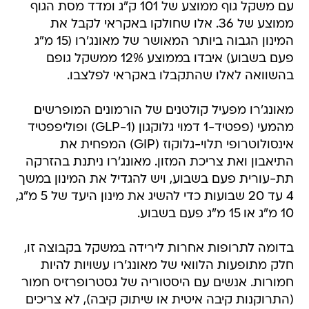
עם משקל גוף ממוצע של 101 ק"ג ומדד מסת הגוף
ממוצע של 36. אלו שחולקו באקראי לקבל את
המינון הגבוה ביותר המאושר של מאונג'רו (15 מ"ג
פעם בשבוע) איבדו בממוצע 12% ממשקל גופם
בהשוואה לאלו שהתקבלו באקראי לפלצבו.
מאונג'רו מפעיל קולטנים של הורמונים המופרשים
מהמעי (פפטיד-1 דמוי גלוקגון (GLP-1) ופוליפפטיד
אינסולוטרופי תלוי-גלוקוז (GIP) המפחית את
התיאבון ואת צריכת המזון. מאונג'רו ניתנת בהזרקה
תת-עורית פעם בשבוע, ויש להגדיל את המינון במשך
4 עד 20 שבועות כדי להשיג את מינון היעד של 5 מ"ג,
10 מ"ג או 15 מ"ג פעם בשבוע.
בדומה לתרופות אחרות לירידה במשקל בקבוצה זו,
חלק מתופעות הלוואי של מאונג'רו עשויות להיות
חמורות. אנשים עם היסטוריה של גסטרופרזיס חמור
(התרוקנות קיבה איטית או שיתוק קיבה), לא צריכים