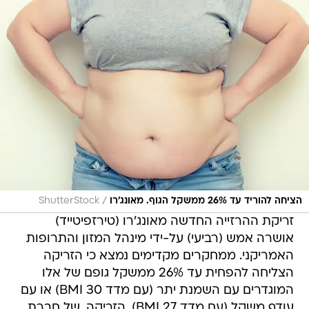
/
הציחה להוריד עד 26% ממשקל הגוף. מאונג'רו
ShutterStock
זריקת ההרזייה החדשה מאונג'רו (טירזפיטייד)
אושרה אמש (רביעי) על-ידי מינהל המזון והתרופות
האמריקני. ממחקרים מקדימים נמצא כי הזריקה
הצליחה להפחית עד 26% ממשקל גופם של אלו
המוגדרים עם השמנת יתר (עם מדד BMI 30) או עם
עודף משקל (עם מדד BMI 27). הזריקה, של חברת