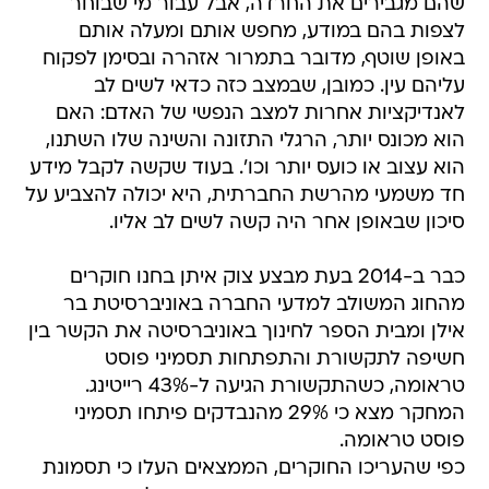
שהם מגבירים את החרדה, אבל עבור מי שבוחר
לצפות בהם במודע, מחפש אותם ומעלה אותם
באופן שוטף, מדובר בתמרור אזהרה ובסימן לפקוח
עליהם עין. כמובן, שבמצב כזה כדאי לשים לב
לאנדיקציות אחרות למצב הנפשי של האדם: האם
הוא מכונס יותר, הרגלי התזונה והשינה שלו השתנו,
הוא עצוב או כועס יותר וכו'. בעוד שקשה לקבל מידע
חד משמעי מהרשת החברתית, היא יכולה להצביע על
סיכון שבאופן אחר היה קשה לשים לב אליו.
כבר ב-2014 בעת מבצע צוק איתן בחנו חוקרים
מהחוג המשולב למדעי החברה באוניברסיטת בר
אילן ומבית הספר לחינוך באוניברסיטה את הקשר בין
חשיפה לתקשורת והתפתחות תסמיני פוסט
טראומה, כשהתקשורת הגיעה ל-43% רייטינג.
המחקר מצא כי 29% מהנבדקים פיתחו תסמיני
פוסט טראומה.
כפי שהעריכו החוקרים, הממצאים העלו כי תסמונת