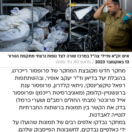
איש זק"א וחיילי צה"ל במרכז שורה לצד גופות נרצחי מתקפת הטרור
/
13 באוקטובר 2023
פלאש 90, נתי שוחט
מחקר חדש מקובצת המחקר של פרופסור רייכרט,
בהובלת יעל בדיאן וד"ר יעקב אופיר, ובהשתתפות
רפאל טיקוצ'ינסקי, ניתאי קלדרון, פרופסור ענת
ברונשטיין-קלומק (מאוניברסיטת רייכמן) ופרופסור
אייל פרוכטר (מבתי החולים רמב"ם ושערי כרמל)
בדק את הקשר בין תמונות ברשתות החברתיות
לנטייה לאבדנות.
במחקר נבדקו אלפים רבים של תמונות שהועלו על
ידי כאלפיים נבדקים, לחשבונות הפייסבוק שלהם.