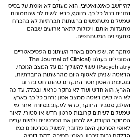
להיחשב כאינטואיטיבי, הוא מעולם לא אומת על בסיס
נתונים גדול כל כך. בנוסף, כדאי לשים לב שהתמונות
שמעלים משתמשים ברשתות חברתיות לא בהכרח
מתעדות אותם, ויכולות לתאר ארועים שבהם
מתעניינים המשתתפים.
מחקר זה, שפורסם באחד העיתונים הפסיכאטריים
המובילים בעולם (The Journal of Clinical
Pscychiatry) עשוי להשליך גם על המצב הנוכחי.
הדאטה שניתן לאסוף היום מהרשתות החברתיות,
בנסיבות האסון חסר התקדים שהתרחש בדרום
הארץ, הוא חדש ועוד לא נחקר כראוי, ובכלל, עד כה
לא היה קיים דאטה ממצב אסון נרחב כל כך בארץ.
ואולם, מסביר החוקר, כדאי לעקוב במיוחד אחר מי
שמעלים לעיתים קרובות סרטון חדש או סטורי. לאור
המחקר הקודם, יש לבחון את הסרטונים ולהיות ערים
לאופי הסרטון. האם מדובר, למשל, בסרטונים כמו
הדלקת נרות זיכרון, נאומי תמיכה, דקת דומיה