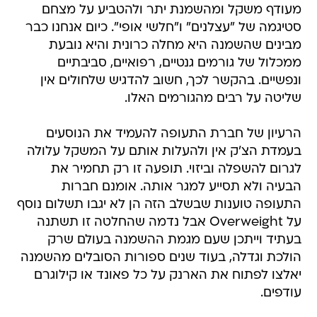
מעודף משקל ומהשמנת יתר ולהטביע על מצחם
סטיגמה של "עצלנים" ו"חלשי אופי". כיום אנחנו כבר
מבינים שהשמנה היא מחלה כרונית והיא נובעת
ממכלול של גורמים גנטיים, רפואיים, סביבתיים
ונפשיים. בהקשר לכך, חשוב להדגיש שלחולים אין
שליטה על רבים מהגורמים האלו.
הרעיון של חברת התעופה להעמיד את הנוסעים
בעמדת הצ'ק אין ולהעלות אותם על המשקל עלולה
לגרום להשפלה וביזוי. תופעה זו רק תחמיר את
הבעיה ולא תסייע למגר אותה. אומנם חברות
התעופה טוענות שבשלב הזה הן לא יגבו תשלום נוסף
על Overweight אבל נדמה שהחלטה זו תשתנה
בעתיד וייתכן שעם מגמת ההשמנה בעולם שרק
הולכת וגדלה, בעוד שנים ספורות הסובלים מהשמנה
יאלצו לפתוח את הארנק על כל פאונד או קילוגרם
עודפים.