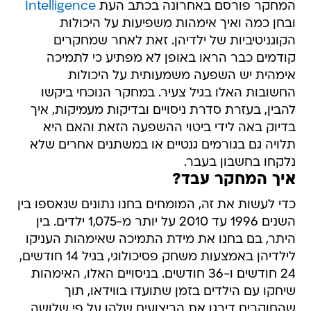
המחקר פורסם באחרונה בכתב העת
Intelligence
ובחן כמה ואיך אימהות משפיעות על היכולות
הקוגניטיביות של ילדיהן. זאת לאחר שמחקרים
קודמים כבר הראו באופן לא מפתיע כי לתמיכה
אימהית יש השפעה משמעותית על היכולות
החשובות האלו בגיל צעיר. במחקר הנוכחי ביקשו
להבין, בעזרת סדרת ניסויים ובדיקות מעמיקות, איך
בדיוק באה לידי ביטוי ההשפעה הזאת והאם היא
תלויה גם בגורמים גנטיים או במשתנים אחרים שלא
נלקחו בחשבון בעבר.
איך המחקר עבד?
כדי לעשות את זה, המומחים בחנו נתונים שנאספו בין
השנים 1996 עד 2010 על יותר מ-1,075 ילדים. בין
היתר, בם בחנו את מידת התמיכה שאימהות העניקו
לילדיהן באמצעות משחק פסיכולוגי, בגיל 14 חודשים,
24 חודשים ו-36 חודשים. בניסויים האלו, האימהות
שיחקו עם הילדים בזמן שתועדו בווידאו, תוך
שהחוקרים דירגו את הביצועים שלהן על פי שלושה