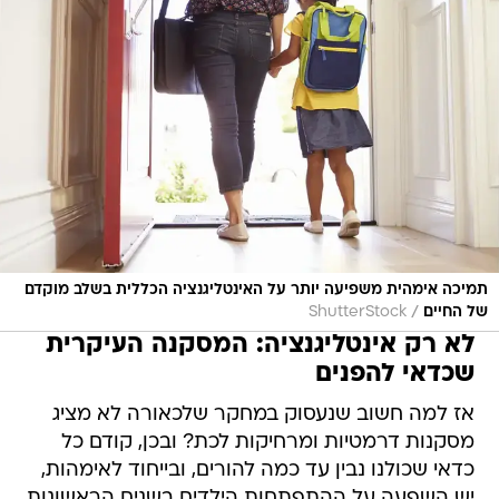
תמיכה אימהית משפיעה יותר על האינטליגנציה הכללית בשלב מוקדם
/
של החיים
ShutterStock
לא רק אינטליגנציה: המסקנה העיקרית
שכדאי להפנים
אז למה חשוב שנעסוק במחקר שלכאורה לא מציג
מסקנות דרמטיות ומרחיקות לכת? ובכן, קודם כל
כדאי שכולנו נבין עד כמה להורים, ובייחוד לאימהות,
יש השפעה על ההתפתחות הילדים בשנים הראשונות