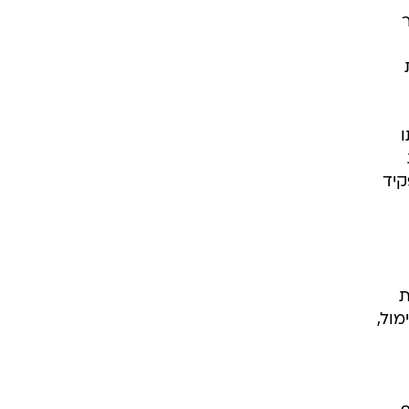
קיד
ת
מול,