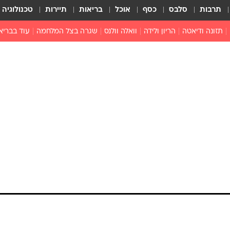
תרבות
סלבס
כסף
אוכל
בריאות
תיירות
טכנולוגיה
תזונה ודיאטה
הריון ולידה
וואלה וולנס
שגרה בצל המלחמה
עוד בבריא
תזונה מונעת
פפילומה
פוריות וגינקולוגיה
מדברים פרק
 לי
חצבת
צמחונות וטבעונות
רפואה מת
שפעת
הורות
מוצרים חדשים
בריאות על
ויטמינים
פסיכולוגיה
תרופות
הורות וילדי
כושר
חיים בריאי
דוקטורס
אופטיקה ועי
טוב לדעת
רפואה אלט