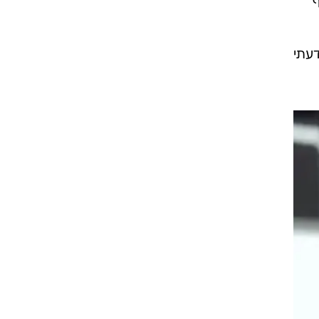
ף
ידעתי