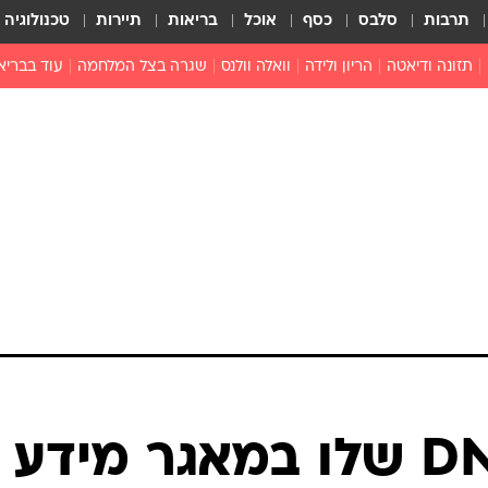
תרבות
סלבס
כסף
אוכל
בריאות
תיירות
טכנולוגיה
תזונה ודיאטה
הריון ולידה
וואלה וולנס
שגרה בצל המלחמה
עוד בבריא
תזונה מונעת
פפילומה
פוריות וגינקולוגיה
מדברים פרק
 לי
חצבת
צמחונות וטבעונות
רפואה מת
שפעת
הורות
מוצרים חדשים
בריאות על
ויטמינים
פסיכולוגיה
תרופות
הורות וילדי
כושר
חיים בריאי
דוקטורס
אופטיקה ועי
טוב לדעת
הזין את ה-DNA שלו במאגר מידע
רפואה אלט