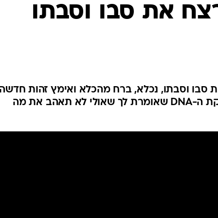
רצח את סבו וסבתו
לחיות נכון
יופי וטיפוח
סקס ותפקוד
הגיל השליש
כל הכתבות
כתבו לנו
 סבו וסבתו, נכלא, ברח מהכלא ואימץ זהות חדשה:
"אין תווית אזהרה על ערכת בדיקת ה-DNA שאומרת לך שאולי לא תאהב את מה