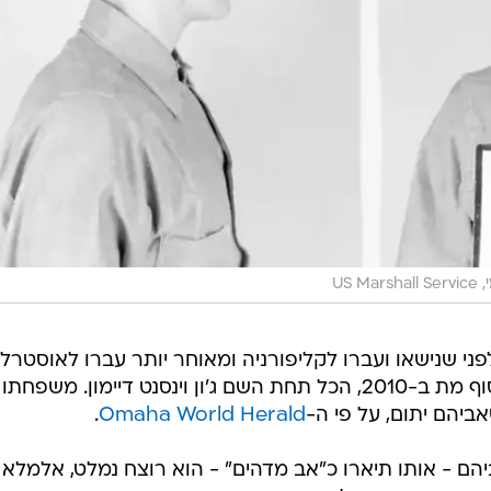
US M
ני שנישאו ועברו לקליפורניה ומאוחר יותר עברו לאוסטרלי
שם הוא חי, עבד, הקים משפחה ולבסוף מת ב-2010, הכל תחת השם ג'ון וינסנט דיימון. משפחתו
ביהם יתום, על פי ה-
Omaha World Herald
.
הם - אותו תיארו כ"אב מדהים" - הוא רוצח נמלט, אלמלא ב