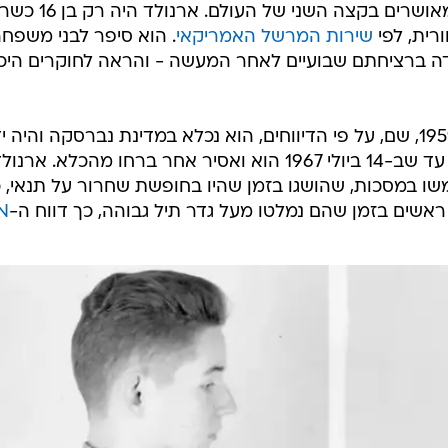
לג'ון וינסנט דיימון וניהל חיי משפחה מאושרים בקצה השני של
רית, לפי
שירות המרשל האמריקאי
. הוא סיפר לבני משפח
הודה ברציחתם שבועיים לאחר המעשה - והראה לחוקרים היכן
הנער קיבל שני מאסרי עולם בשנת 1959, שם, על פי הדיווחים, הוא נכלא במדינת נברסקה והיה 
כאסיר לדוגמה במשך כמעט עשור - עד שב-14 ביולי 1967 הוא ואסיר אחר ברחו מהכלא. ארנו
שו במסכות, שהושגו בזמן שהיו בחופשת שחרור על תנאי, כ
שים בזמן שהם נמלטו מעל גדר תיל גבוהה, כך דווח ה-
N