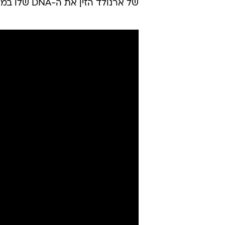
של ארנולד הזין את ה-DNA שלו במאגר המידע הגנאלוגי.