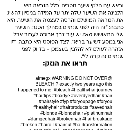
וראש עם חלקי שיער חסרים. כלל הנראה היא
הלבינה את השיער שלה יתר על המידה בניסיון להשיג
את המראה המושלם והרסה לעצמה את השיער. היא
כתבה: "זה היה לפני שנתיים במהלך הסגר. השיער
שלי התאושש מאז. יש עוד דרך ארוכה לעבור אבל
אני במסע לשיער בריא". לצד הפוסט היא כתבה: "זו
אזהרה לעולם לא להלבין בעצמכן - בדיוק לפני
שנתיים זה קרה לי".
תראו את הנזק:
WARNING DO NOT OVER
@aimegx
BLEACH ? exactly two years ago this
happened to me.
#bleach
#healthyhairjourney
#hairtips
#boxdye
#overdyedhair
#hair
#hairstyle
#fyp
#foryoupage
#foryou
#healthyhair
#hairproducts
#savedhair
#blonde
#blondehair
#platinumhair
#damgedhair
#brokenhair
#hairbreakage
#broken
#hairoil
#haircut
#hairtransformation