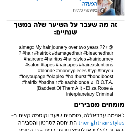
הפעלה
בשיתוף כללית
זה מה שעבר על השיער שלה במשך
שנתיים:
My hair jounery over two years ??‍♀️
@aimegx
?
#hair
#hairtok
#damagedhair
#bleachedhair
#haircare
#hairtips
#hairstyles
#hairjourney
#salon
#tapes
#hairtapes
#hairexstentions
#blonde
#moneypieces
#fyp
#foryou
#foryoupage
#olaplex
#hairburst
#bondiboost
#hairfix
#badhair
#bleachblonde
♬ B.O.T.A.
(Baddest Of Them All) - Eliza Rose &
Interplanetary Criminal
מומחים מסבירים
ג'אנימה עבדאללה, מומחית שיער וקוסמטיקאית ב-
therighthairstyles
התייחסה לסרטון והסבירה
שאסור להלבין או לחמצן שיער בבית - כי החומר