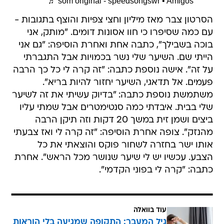
♬ som original - speedsongswr • Amigos
הסרטון צבר מאז מיליון וחצי צפיות והוצף בתגובות -
עם כמה שסיפרו כי חוו אסונות דומים. "מותק, אני
בוכה בשבילך", כתבה אחת ואחרת הוסיפה: "גם אני
הייתי שם. השיער שלי נשר בכמויות אבל התגברתי
על זה". אישה נוספת כתבה: "זה קרה לי כל כך הרבה
פעמים. אל תדאגי, השיער יחזור להיות בריא".
משתמשת נוספת כתבה: "בדיוק עשיתי את זה לשיער
שלי בבית. איבדתי כמה סנטימטרים אבל שמתי עליו
ביצים ושמן זית במשך 20 דקות וזה תיקן הרבה
מהנזק". צופה אחרת הוסיפה: "זה קרה לי ואז צבעתי
אותו ישר בחזרה לשחור פוקס והוצאתי את כל
הצבע. עכשיו יש לי שיער שנושר מכל הראש". אחרת
כתבה: "קרה לי בפוני הקדמי".
עוד בוואלה
גיל המעבר: התקופה שמגיעה בלי הוראות