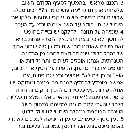
3. תכננו מראש- בהמשך לסעיף הקודם, חשוב
שלפחות אתן תדעו "מה עושים מחר?" הכינו טבלה
שבועית ובה תרשמו משהו עיקרי שתעשו. חלקו את
היום לשניים- בוקר עד השנ"צ ומהשנ"צ עד הערב.
4. שמירה על תזונה- לחלקנו יש נטייה בחופש
להיחשף לאוכל קצת יותר...איך לומר- פחות בריא,
זאת משום שאנחנו מרגישים במעין סוף שבוע ארוך
של "הכל כלול" שמותר קצת לחרוג מן התזונה
השגרתית. אנחנו אוכלים לעיתים יותר גלידות או
חטיפים או ברד מרענן. הקפידו על חטיף אחד ביום,
או- "יום כן, יום לא" ואפשר ורצוי גם פחות, אם
אפשר. מומלץ להחליף למנת פרי מזינה ומתוקה, יש
אחלה פירות קיץ עכשיו וגם להכין שייקים זה חוויה
כייפית ומרעננת (*אינני תזונאית, אלו המלצות כלליות
בלבד שנועדו לתת מענה לכמיהה למתוק בשל
השגרה הרופפת במהלך היום, שלנו ושל ילדנו)
5. זמן מסך- שימו לב שזמן החשיפה למסכים לא גדל
באופן משמעותי. הגדירו זמן שמקובל עליכם ובר