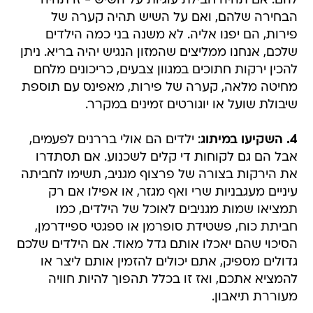
להם. אם תהיה חבילת עוגיות על השיש - זו תהיה
הבחירה שלהם, ואם על השיש תהיה קערה של
פירות, הם יפנו אליה. לא משנה בני כמה הילדים
שלכם, אנחנו ממליצים שהמזון הנגיש יהיה בריא. ניתן
להכין ירקות חתוכים במגוון צבעים, כריכונים מלחם
מחיטה מלאה, קערה של פירות, מאפינס עם תוספת
שיבולת שועל או יוגורטים זמינים במקרר.
4. השקיעו במיתוג
: ילדים הם אולי בררנים לפעמים,
אבל הם גם לקוחות די קלים לשכנוע. אם תסתדרו
את הירקות בצורה של פרצוף מגניב, תשימו לחביתה
עיניים מעגבניות שרי ואף מגזר, או אפילו אם רק
תמציאו שמות מגניבים לאוכל של הילדים, כמו
חביתת כוח, פשטידת סופרמן או ספגטי ספיידרמן,
הסיכוי שהם יאכלו אותם גדל מאוד. אם הילדים שלכם
גדולים מספיק, אתם יכולים להזמין אותם ליצר או
להמציא אתכם, ואז זו בכלל תהפוך להיות חוויה
מעוררת תיאבון.