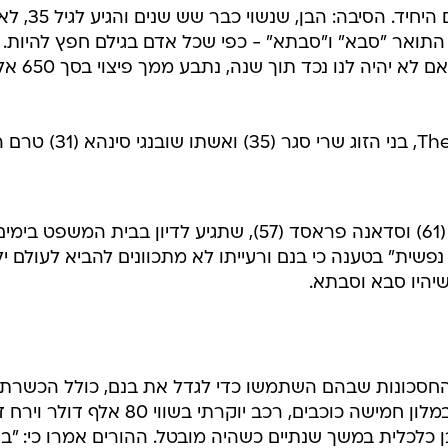
לחיות נכון
זוג הורים מצפון הודו תובעים את בנם היחיד. הסיבה: הבן, שנשוי כבר שש שנים והגיע לגי
יופי וטיפוח
התואר "סבא" ו"סבתא" - כפי שכל אדם בגילם חפץ להיות.
ההורים הציבו בפני בנם אולטימטום: אם לא יהיה לנו נכד 
סקס ותפקוד
הגיל השליש
כל הכתבות
לפי דיווחים בעיתון The Times of India, בני הזוג שרי סגר (35
כתבו לנו
התביעה החריגה של ההורים, סנג'ייב (61) וסדאנה פראסד (57), שתגיע לדיון בבית המשפט בימי
שית" בטענה כי בנם ורעייתו לא מתכוונים להביא לעולם יל
יהיו סבא וסבתא.
החסכונות שבהם השתמשו כדי לגדל את בנם, כולל הכשרתו
כטייס בארה"ב, קבלת פנים לחתונה במלון חמישה כוכבים, רכב יוקרתי בשווי 80 
בן כלכלית במשך שנתיים כשהיה מובטל. ההורים אמרו כי: "ב