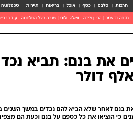
תרבות
סלבס
כסף
אוכל
בריאות
תיירות
טכנולוגיה
תזונה ודיאטה
הריון ולידה
וואלה וולנס
שגרה בצל המלחמה
עוד בבריא
תזונה מונעת
פפילומה
פוריות וגינקולוגיה
מדברים פרק
 לי
חצבת
צמחונות וטבעונות
רפואה מת
שפעת
הורות
מוצרים חדשים
בריאות על
ם את בנם: תביא נכד 
ויטמינים
פסיכולוגיה
תרופות
הורות וילדי
כושר
חיים בריאי
דוקטורס
 את בנם לאחר שלא הביא להם נכדים במשך השנים ב
אופטיקה ועי
וענים כי הוציאו את כל כספם על בנם וכעת הם מצפים
טוב לדעת
רפואה אלט