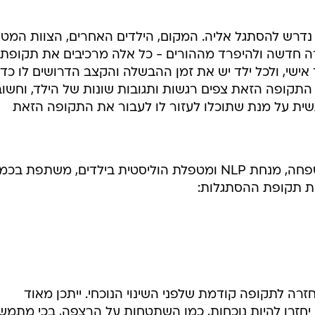
לחיות נכון
יופי וטיפוח
דרש להסתגל אליה. המקום, הילדים האחרים, הצוות המט
סקס ותפקוד
ה חדשה ולהיפרד מההורים - כל אלה מרכיבים את תקופת
הגיל השליש
אישי, ולכל ילד יש את זמן ההבשלה והקצב הדרושים לו כדי
קופה הזאת צפים רגשות ותגובות שונות של הילד, וחשוב
כל הכתבות
גשית על מנת שתוכלו לעזור לו לעבור את התקופה הזאת
כתבו לנו
נגה הילה מותנה, מדריכת הורים ומשפחה, מנחת NLP ומטפלת הוליסטית בילדים, משתפת ב
יחת תקופת ההסתגלות:
רה לתקופה קודמת שלפני השינוי הנוכחי. ייתכן מאוד
זרו להיות נוכחות, כמו השתטחות על הרצפה, בכי מתמשך