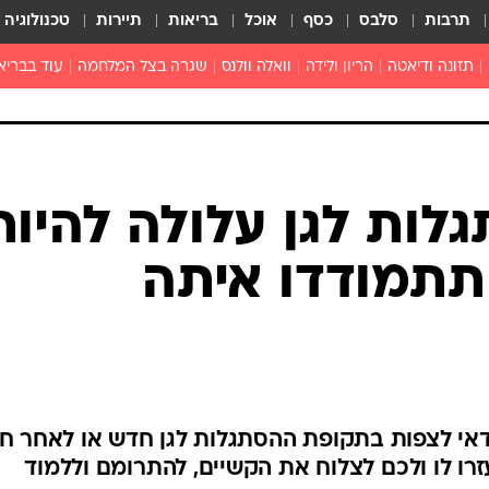
תרבות
סלבס
כסף
אוכל
בריאות
תיירות
טכנולוגיה
תזונה ודיאטה
הריון ולידה
וואלה וולנס
שגרה בצל המלחמה
עוד בבריא
תזונה מונעת
פפילומה
פוריות וגינקולוגיה
מדברים פרק
 לי
חצבת
צמחונות וטבעונות
רפואה מת
שפעת
הורות
מוצרים חדשים
בריאות על
ות לגן עלולה להיות
ויטמינים
פסיכולוגיה
תתמודדו איתה
תרופות
הורות וילדי
כושר
חיים בריאי
דוקטורס
אופטיקה ועי
טוב לדעת
כדאי לצפות בתקופת ההסתגלות לגן חדש או לאחר ח
זרו לו ולכם לצלוח את הקשיים, להתרומם וללמוד
רפואה אלט