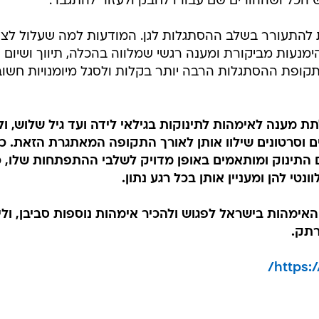
ש הכל ושההורים שם עבורו לחבק ולעזור להתגבר.
ות להתעורר בשלב ההסתגלות לגן. המודעות למה שעלול לצו
ימנעות מביקורת ומענה רגשי שמלווה בהכלה, תיווך ושיום
תקופת ההסתגלות הרבה יותר בקלות ולסגל מיומנויות חשוב
מענה לאימהות לתינוקות בגילאי לידה ועד גיל שלוש, ול
חים וסרטונים שילוו אותן לאורך התקופה המאתגרת הזאת. כ
 התינוק ומותאמים באופן מדויק לשלבי ההתפתחות שלו, כ
י להן ומעניין אותן בכל רגע נתון.
ה-מקום של האימהות בישראל לפגוש ולהכיר אימהות נוספות סביבן, ולי
רתק.
https:/