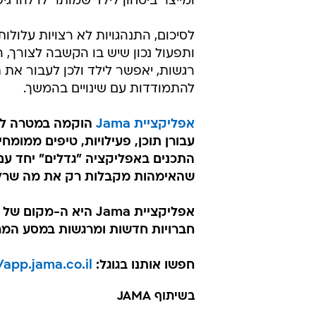
ומייצר ביטחון לילד שמותר לו להרגי
לסיכום, התנהגויות לא רצויות עלול
ותפעול נכון שיש בו הקשבה לצורך, ה
רגשות, יאפשר לילד ולכן לעבור את 
להתמודדות עם שינויים בהמשך.
אפליקציית Jama
הוקמה במטרה לתת 
עבורן תוכן, פעילויות, טיפים ממומ
התכנים באפליקציה "גדלים" יחד עם
שהאימהות מקבלות רק את מה שרלוונט
אפליקציית Jama היא 
חברויות חדשות ומרגשות במסע המ
חפשו אותנו בגוגל:
/app.jama.co.il/
בשיתוף JAMA