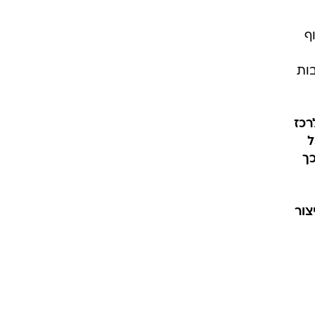
ף
ות
רכז
ל
ך
צור