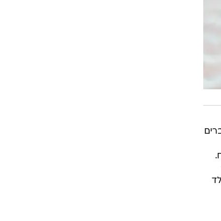
רים
.
לד