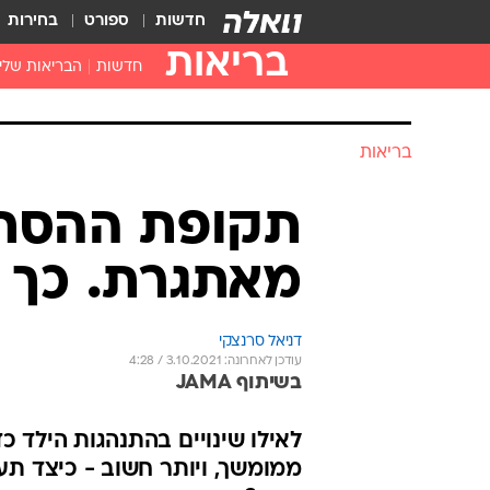
חדשות
ספורט
בחירות
בריאות
חדשות
הבריאות שלי
חיסונים
דוקטור, מה יש
בריאות
עזרה ראשונה
בית מרקחת
תקופת ההסתגל
בריאות האישה
מאתגרת. כך 
דניאל סרנצקי
עודכן לאחרונה: 3.10.2021 / 4:28
בשיתוף JAMA
לאילו שינויים בהתנהגות הילד 
ממומשך, ויותר חשוב - כיצד תע