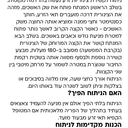
ניתוח לקשירת צינוריות זרע נעשה בהרדמה מקומית.
בשלב הראשון המנתח פותח את שק האשכים, מזהה
את הצינורית דרכה מועברים תאי הזרע, חותך
כסנטימטר וחצי ממנה ומוציא אותה החוצה משק
האשכים - כאשר הקצה הקרוב לאשך נותר פתוח
למטרת מניעת גודש וכאבים באשכים. בשלב הבא
המנתח קושר את הקצה המרוחק של הצינורית
(בקרבת המפשעה) מסובב ב-180 מעלות, מבצע
קשירה נוספת ולבסוף מסווה אותה בשקית רקמת
החיבור שנוצרת במטרה לשמור על מרחק מיטבי בין
שני הקצוות.
הניתוח אורך כחצי שעה, אינו מלווה בסיבוכים או
בצלקות וניתן לשוב לשגרה עוד באותו היום.
האם הניתוח הפיך?
הניתוח בלתי הפיך אולם אין מניעה להעמיד צאצאים
בעתיד בתהליך של הפריה מלאכותית אם המטופל
הקפיא תאי זרע מבעוד מועד.
הכנות מקדימות לניתוח