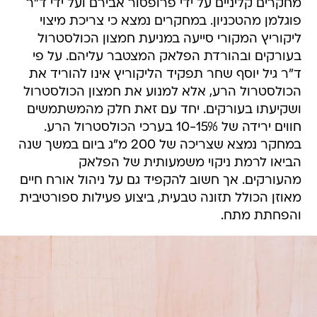
מחקרים קליניים על ידי פרופסור אבירם ועל ידי ד"ר
פוגלמן מהטכניון. במחקרים נמצא כי צריכת מיצוי
ליקוריץ המקורי סייעה במניעת חמצון הכולסטרול
בעורקים ובהורדת הפלאק המצטבר עליהם. על פי
ד"ר גיל יוסף שחר תפקיד הליקוריץ אינו להוריד את
הכולסטרול הרע, אלא למנוע את חמצון הכולסטרול
ושקיעתו בעורקים. יחד עם זאת חלק מהמשתמשים
חווים ירידה של 10-15% בערכי הכולסטרול הרע.
במחקר נמצא שצריכה של 200 מ"ג ביום במשך שנה
הביאו לרמת ניקוי משמעותית של הפלאק
מהעורקים. אך חשוב להקפיד גם על ניהול אורח חיים
מאוזן הכולל תזונה טבעית, ביצוע פעילות ספורטיבית
והפחתת מתח.