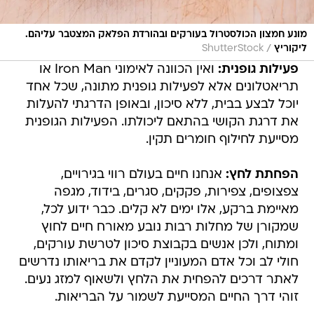
מונע חמצון הכולסטרול בעורקים ובהורדת הפלאק המצטבר עליהם.
/
ליקוריץ
ShutterStock
פעילות גופנית:
ואין הכוונה לאימוני Iron Man או
תריאטלונים אלא לפעילות גופנית מתונה, שכל אחד
יוכל לבצע בבית, ללא סיכון, ובאופן הדרגתי להעלות
את דרגת הקושי בהתאם ליכולתו. הפעילות הגופנית
מסייעת לחילוף חומרים תקין.
הפחתת לחץ:
אנחנו חיים בעולם רווי בגירויים,
צפצופים, צפירות, פקקים, סגרים, בידוד, מגפה
מאיימת ברקע, אלו ימים לא קלים. כבר ידוע לכל,
שמקורן של מחלות רבות נובע מאורח חיים לחוץ
ומתוח, ולכן אנשים בקבוצת סיכון לטרשת עורקים,
חולי לב וכל אדם המעוניין לקדם את בריאותו נדרשים
לאתר דרכים להפחית את הלחץ ולשאוף למזג נעים.
זוהי דרך החיים המסייעת לשמור על הבריאות.