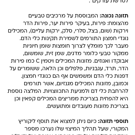
לטרשת עורקים".
תזונה נכונה:
המבוססת על מרכיבים טבעיים
מהצומח: פירות, בעיקר פירות יער, פירות הדר
וירקות (שום, בצל, סלרי, סלק, ירקות עליים), המכילים
נוגדי חמצון התורמים לשמירת תקינות כלי הדם.
מעבר לכך מומלץ לצרוך חומצות שומן חיוניות
ממקור טבעי כלומר מדגים, שמן זית, שומשום,
אבוקדו ואגוזים. מזונות המכילים ויטמין C כמו פירות
הדר, תרד, עגבניות, פלפלים וכן הלאה, ששומרים על
דפנות כלי הדם ומשמשים אף הם כנוגדי חמצון.
וכמובן, מזונות המכילים מגנזיום, אשר תורמים
להרחבת כלי דם ולמניעת התכווצויות. המלצה נוספת
היא להפחית בצריכת ממריצים המכילים קפאין וכן
בצריכת מזונות מעובדים ומתועשים.
תוספי תזונה:
כיום ניתן למצוא את תוסף ליקוריץ
המקורי, שעל תהליך המיצוי שלו נערכו מספר