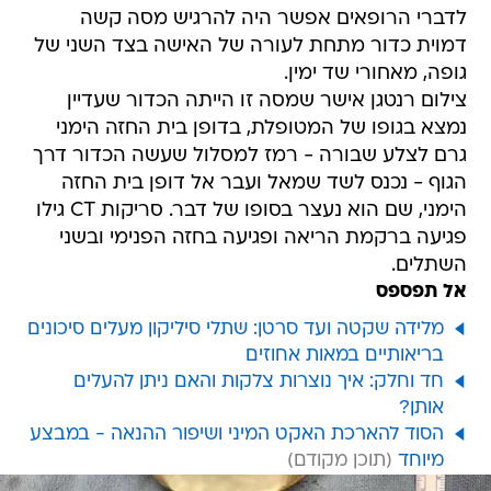
לדברי הרופאים אפשר היה להרגיש מסה קשה
דמוית כדור מתחת לעורה של האישה בצד השני של
גופה, מאחורי שד ימין.
צילום רנטגן אישר שמסה זו הייתה הכדור שעדיין
נמצא בגופו של המטופלת, בדופן בית החזה הימני
גרם לצלע שבורה - רמז למסלול שעשה הכדור דרך
הגוף - נכנס לשד שמאל ועבר אל דופן בית החזה
הימני, שם הוא נעצר בסופו של דבר. סריקות CT גילו
פגיעה ברקמת הריאה ופגיעה בחזה הפנימי ובשני
השתלים.
אל תפספס
מלידה שקטה ועד סרטן: שתלי סיליקון מעלים סיכונים
בריאותיים במאות אחוזים
חד וחלק: איך נוצרות צלקות והאם ניתן להעלים
אותן?
הסוד להארכת האקט המיני ושיפור ההנאה - במבצע
מיוחד