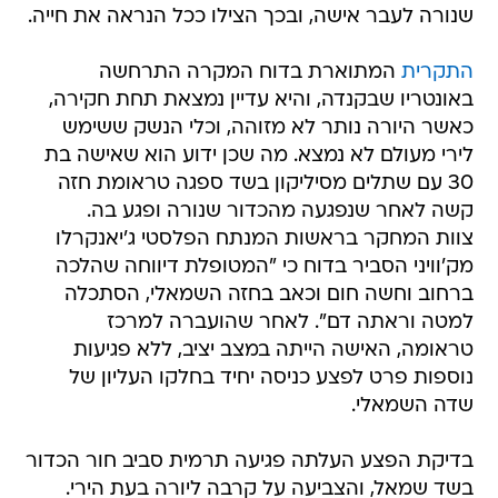
שנורה לעבר אישה, ובכך הצילו ככל הנראה את חייה.
התקרית
המתוארת בדוח המקרה התרחשה
באונטריו שבקנדה, והיא עדיין נמצאת תחת חקירה,
כאשר היורה נותר לא מזוהה, וכלי הנשק ששימש
לירי מעולם לא נמצא. מה שכן ידוע הוא שאישה בת
30 עם שתלים מסיליקון בשד ספגה טראומת חזה
קשה לאחר שנפגעה מהכדור שנורה ופגע בה.
צוות המחקר בראשות המנתח הפלסטי ג'יאנקרלו
מק'וויני הסביר בדוח כי "המטופלת דיווחה שהלכה
ברחוב וחשה חום וכאב בחזה השמאלי, הסתכלה
למטה וראתה דם". לאחר שהועברה למרכז
טראומה, האישה הייתה במצב יציב, ללא פגיעות
נוספות פרט לפצע כניסה יחיד בחלקו העליון של
שדה השמאלי.
בדיקת הפצע העלתה פגיעה תרמית סביב חור הכדור
בשד שמאל, והצביעה על קרבה ליורה בעת הירי.