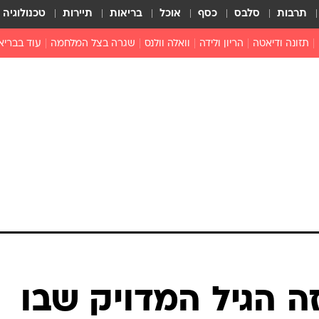
תרבות
סלבס
כסף
אוכל
בריאות
תיירות
טכנולוגיה
תזונה ודיאטה
הריון ולידה
וואלה וולנס
שגרה בצל המלחמה
עוד בבריא
תזונה מונעת
פפילומה
פוריות וגינקולוגיה
מדברים פרק
 לי
חצבת
צמחונות וטבעונות
רפואה מת
שפעת
הורות
מוצרים חדשים
בריאות על
ויטמינים
פסיכולוגיה
תרופות
הורות וילדי
כושר
חיים בריאי
דוקטורס
אופטיקה ועי
טוב לדעת
 הגיל המדויק שבו
רפואה אלט