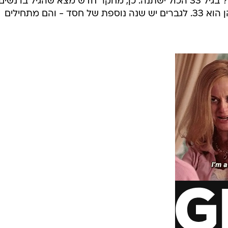
ההורים שלכם מוצאים ב"סברי מרנן"? בגיל 33 הכול ישתנה. כן, מחקר חדש מצא שהגיל בו נשים
מתחילות להיות דומות לאמהות שלהן הוא 33. לגברים יש שנה נוספת של חסד - והם מתחילים