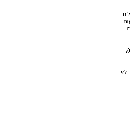
יחו
ות
ם
ים),
 לא