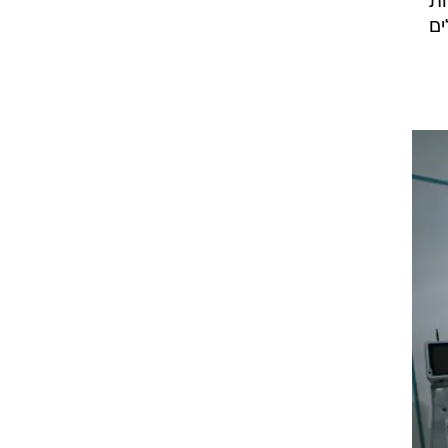
ות
ים