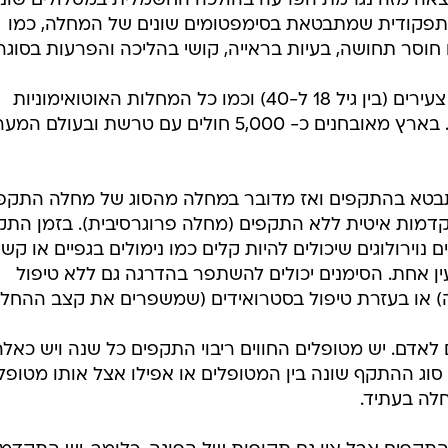
כתוצאה מזה נגרמת הפרעה בהולכה החשמלית במסלולים שוני
תפקודית שמתבטאת בסימפטומים שונים של המחלה, כמו
 חוסר תחושה, בעיות בראייה, קושי בהליכה והפרעות בסוגרי
המחלה מתחילה בדרך כלל בגילאים צעירים (בין גיל 18 ל-40) וכמו כל המחלות האוטואימוניות
שכיחה יותר אצל נשים מאשר גברים. בארץ מאובחנים כ- 5,000 חולים עם טרשת ובעולם 
תבטא בהתקפים ואז מדובר במחלה מהסוג של מחלה התקפ
Relapsing או עם התקדמות איטית ללא התקפים (מחלה פרוגרסיבית). בזמן הת
נוירולוגים שיכולים להיות קלים כמו נימולים בגפיים או קשי
 עין אחת. הסימנים יכולים להשתפר בהדרגה גם ללא טיפול
 או בעזרת טיפול בסטרואידים (שמשפרים את קצב ההחלמ
אדם. יש מטופלים החווים ריבוי התקפים כל שנה ויש כאלה
וג ההתקף שונה בין המטופלים או אפילו אצל אותו מטופל 
חלה בעתיד.