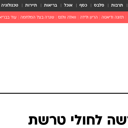
תרבות
סלבס
כסף
אוכל
בריאות
תיירות
טכנולוגיה
תזונה ודיאטה
הריון ולידה
וואלה וולנס
שגרה בצל המלחמה
עוד בבריא
תזונה מונעת
פפילומה
פוריות וגינקולוגיה
מדברים פרק
 לי
חצבת
צמחונות וטבעונות
רפואה מת
שפעת
הורות
מוצרים חדשים
בריאות על
ויטמינים
פסיכולוגיה
תרופות
הורות וילדי
כושר
חיים בריאי
דוקטורס
אופטיקה ועי
טוב לדעת
ה לחולי טרשת
רפואה אלט