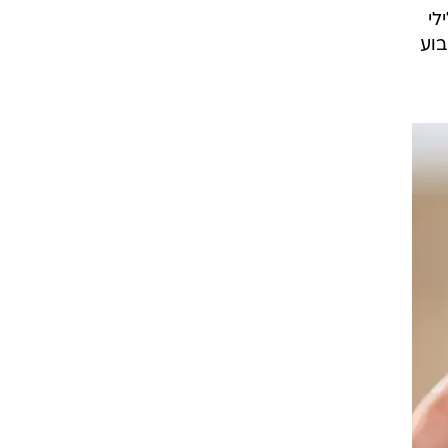
 או שלילי, משום שאמהות בעלות Rh שלילי
 מנת למנוע זאת, הן יקבלו זריקת אנטי D בשבוע