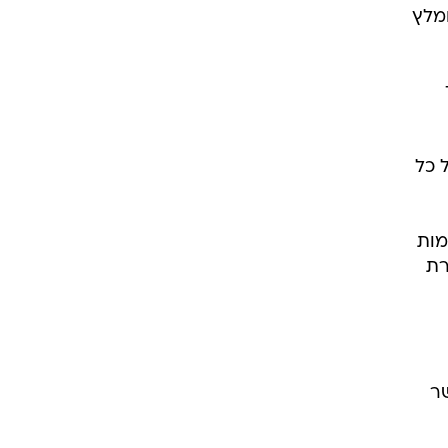
מלץ
 כל
מות
רת
ר