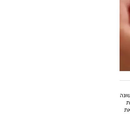
אשונה
ת
את