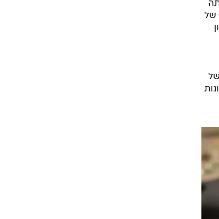
ון ומטרתה
 של
ן
ונות גנטיות. הבדיקה מודדת את רמתם של חלבון PAPP-A ושל
ונות