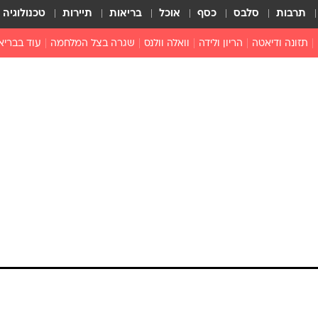
תרבות
סלבס
כסף
אוכל
בריאות
תיירות
טכנולוגיה
תזונה ודיאטה
הריון ולידה
וואלה וולנס
שגרה בצל המלחמה
עוד בבריא
תזונה מונעת
פפילומה
פוריות וגינקולוגיה
מדברים פרק
 לי
חצבת
צמחונות וטבעונות
רפואה מת
שפעת
הורות
מוצרים חדשים
בריאות על
ויטמינים
פסיכולוגיה
תרופות
הורות וילדי
כושר
חיים בריאי
דוקטורס
אופטיקה ועי
טוב לדעת
רפואה אלט