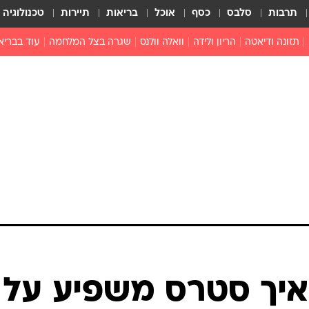
תרבות
סלבס
כסף
אוכל
בריאות
תיירות
טכנולוגיה
תזונה ודיאטה
הריון ולידה
וואלה וולנס
שגרה בצל המלחמה
עוד בבריא
תזונה מונעת
פפילומה
פוריות וגינקולוגיה
מדברים פרק
 לי
חצבת
צמחונות וטבעונות
רפואה מת
שפעת
הורות
מוצרים חדשים
בריאות על
ויטמינים
פסיכולוגיה
תרופות
הורות וילדי
כושר
חיים בריאי
דוקטורס
אופטיקה ועי
טוב לדעת
איך סטרס משפיע על
רפואה אלט