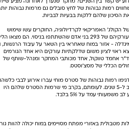
מדוע יש קשר בין השניים? מחקר שנערך לאחרונה מציע שיית
ווים רמות גבוהות של לחץ סובלים גם מרמות גבוהות יותר
 הסיכון שלהם ללקות בבעיות לבביות.
 הקולג' האמריקאי לקרדיולוגיה, החוקרים עשו שימוש
באמצעי דימות כדי לבחון את מוחם ועורקיהם של 293 בני אדם שהשתתפו בניסוי. הם מצאו 
לה - אזור במוח שאחראי בין השאר על עיבוד הרגשות, וב
א ראוי לציון משום שדלקתיות עורקים היא אחד הגורמים
ד"ר אחמד טווקול, אחד מכותבי המחקר ומנהל-שותף של
ולים הכללי של מסצ'וסטס.
3 מהאנשים שהדגימו רמות גבוהות של סטרס מוחי עברו אירוע לבבי כלשהו
במהלך תקופת הניסוי, שנמשכה קרוב ל-5 שנים. לעומתם, בקרב מי שרמות הסטרס שלהם היו
משמעותי עמד על 5% בלבד.
 מטבולית באזורי מפתח מסויימים במוח יכולה להוות גור