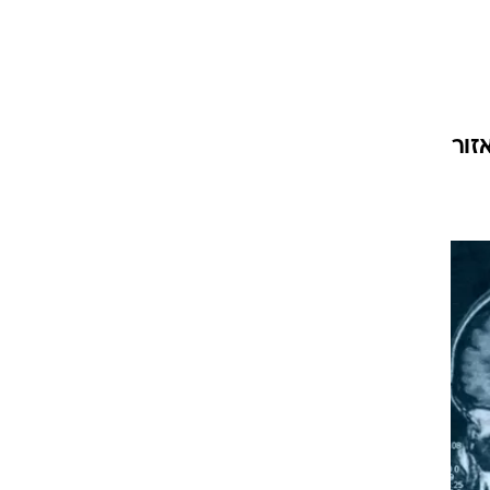
עור וקוסמטיקה
 מיני
אסתטיקה ופלסטיקה
י
מסאז'ים וטיפולים
זור