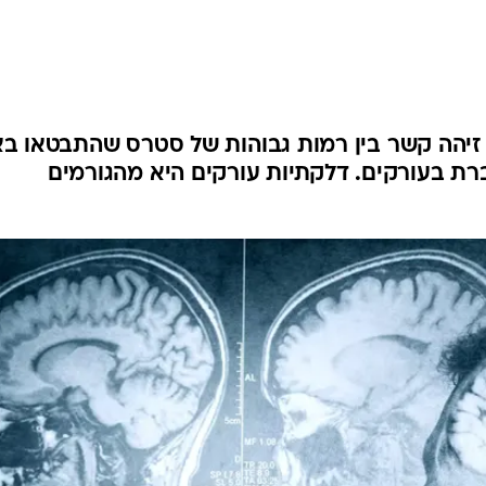
לחיות נכון
יופי וטיפוח
סקס ותפקוד
הגיל השליש
כל הכתבות
יהה קשר בין רמות גבוהות של סטרס שהתבטאו בא
ברת בעורקים. דלקתיות עורקים היא מהגורמים
כתבו לנו