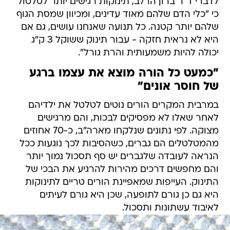
לדברי ד"ר ברון הרלב, תינוקות רגישים יותר לטלטול
כי "כלי הדם שלהם מאוד עדינים, ומכיוון שמסת הגוף
שלהם יותר קטנה. כל תנועה שאנחנו עושים, גם אם
היא לא נראית חזקה - עבור תינוק ששוקל 3 ק"ג
יכולה להיות משמעותית והרת גורל".
"כמעט כל הורה מוצא את עצמו ברגע
של חוסר אונים"
במרבית המקרים הורים נוטים לטלטל את ילדיהם
לאחר שאלו לא מפסיקים לבכות, והם מרגישים
מצוקה. לפי נתונים שנלקחו מארה"ב, כ-70 אחוזים
מהמטלטלים הם גברים, כשהסיבות לכך נוגעות ככל
הנראה לעובדה שלגברים יש סף תסכול נמוך יותר
והם מחפשים דרכים מהירות להרגיע את הבכי של
התינוק. העייפות שמאפיינת הורים טריים לתינוקות
היא גם כן גורם לתופעה, שכן היא גורם לעיתים
לאיבוד עשתונות ותסכול.