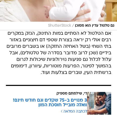
/
גם טלטול עדין הוא מסוכן
ShutterStock
אם הטלטול לא הסתיים במות התינוק, הנזק במקרים
רבים אולי רק יראה בצורת שטפי דם חיצוניים באזור
בתי השחי (בשל האחיזה החזקה) או בשברים מרובים
בידיים (שכן לרוב מדובר בסדרה של טלטולים), אבל
עלול לכלול גם פגיעות נוירולוגיות שיכולות לגרום
בהמשך לפיגור, הפרעות מוטוריות, עיוורון, דימומים
ברשתית העין, שברים בצלעות ועוד.
די, שילמתם מספיק
3 מנויים ב-75 שקלים וגם חודש חינם!
וואלה מובייל חוסכת המון
לכתבה המלאה