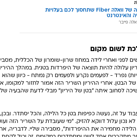
ה
המהפכה של וואלה Fiber שתחסוך לכם בעלויות
יה והאינטרנט
אלה פייבר
כת לשום מקום
נשים לפני ואחרי לידה במחוז שרון-שומרון של הכללית, מסבי
ון עלולה להיות תוצאה של היפרדות בטנית. במהלך ההיריון
ת) נפרד - לפעמים נקרע ולפעמים רק נמתח - כיוון שהוא
 הבטן. אחרי ההיריון השריר הזה אמור לחזור למקומו, א
יכה לסחוב איתה "בטן של היריון" מבלי לדעת שהבעיה של
וד על זה, נעשה כפיפות בטן כל הלילה, והכל יסתדר. ובכן, 
נכון עלול דווקא להזיק. "מי שעובדת על השריר הזה ועו
ר הלידה מחמירה את ההיפרדות", מסבירה שליי. לדבריה, אח
יר מתקרבים אחד לשני ומסתדרים במקומם, זה יכול לקחת 