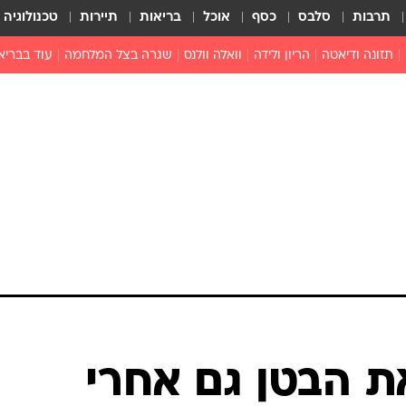
תרבות
סלבס
כסף
אוכל
בריאות
תיירות
טכנולוגיה
תזונה ודיאטה
הריון ולידה
וואלה וולנס
שגרה בצל המלחמה
עוד בבריא
תזונה מונעת
פפילומה
פוריות וגינקולוגיה
מדברים פרק
 לי
חצבת
צמחונות וטבעונות
רפואה מת
שפעת
הורות
מוצרים חדשים
בריאות על
ויטמינים
פסיכולוגיה
תרופות
הורות וילדי
כושר
חיים בריאי
דוקטורס
אופטיקה ועי
טוב לדעת
ת הבטן גם אחרי
רפואה אלט