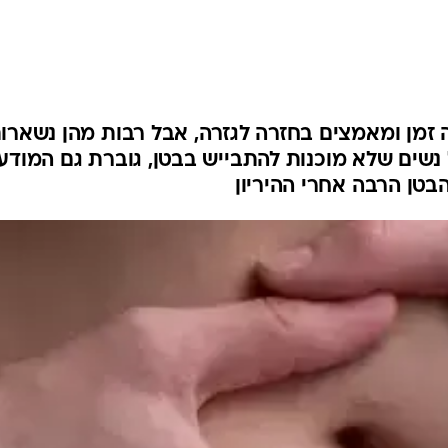
לחיות נכון
יופי וטיפוח
סקס ותפקוד
הגיל השליש
כל הכתבות
 זמן ומאמצים בחזרה לגזרה, אבל רבות מהן נשארו
נשים שלא מוכנות להתבייש בבטן, גוברת גם המודע
כתבו לנו
טן הרבה אחרי ההיריון