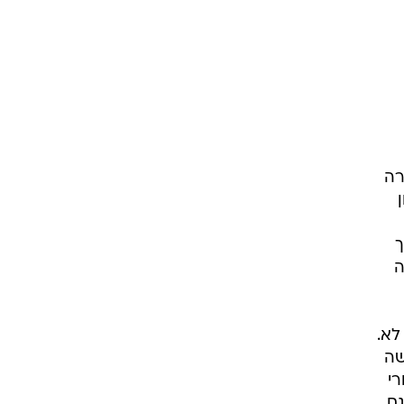
רה
ך
ה
לא.
שה
רי
גם