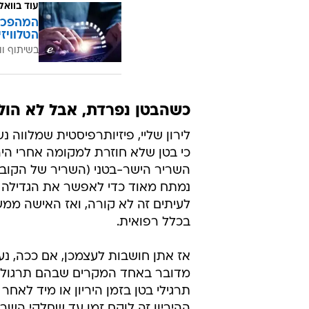
עוד בוואל
הטלוויז
בשיתוף וו
כשהבטן נפרדת, אבל לא הול
לירון שליי, פיזיותרפיסטית שמלווה 
כי בטן שלא חוזרת למקומה אחרי הירי
השריר הישר-בטני (השריר של הקוביו
נמתח מאוד כדי לאפשר את הגדילה של
לעיתים זה לא קורה, ואז האישה ממש
בכלל רפואית.
אז אתן חושבות לעצמכן, אם ככה, נעב
מדובר באחד המקרים שבהם תרגול לא 
תרגילי בטן בזמן היריון או מיד לאח
ההיריון זה לוקח זמן עד שחלקי השר