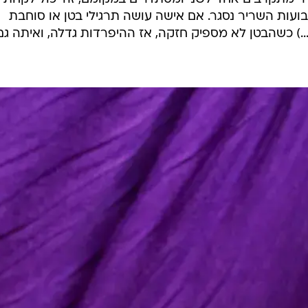
 אבל בדרך כלל תוך 8 עד 10 שבועות השריר נסגר. אם אישה עושה תרגילי בטן או סוחבת
..) כשהבטן לא מספיק חזקה, אז ההיפרדות גדלה, ואיתה גם