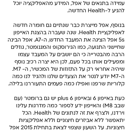
עמידה בתנאים של אפל, המידע מהאפליקציה יוכל
להגיע ל-Health החדשה.
בנוסף, אפל מייצרת כבר שנתיים גם חומרה חדשה
לאפליקציית Health. שנה שעברה בהצגת האייפון
5s אפל הציגה את המעבד החדש, ה-A7. אפל הבינה
שחיישני התנועה, כמו הגירוסקופ והמגנומטר, גוזלים
הרבה מהבטרייה כי הם יושבים על המעבד עצמו
ומפעילים אותו בכל פעם, לכן היא יצרה רכיב נוסף
שיהיה אחראי רק על התזוזות של המכשיר, ה- M7.
ה-M7 יודע לנטר את הצעדים שלנו ולהגיד לנו כמה
קלוריות שרפנו ואפילו כמה פעמים התעוררנו בלילה.
כעת באייפון 6 ובאייפון 6 plus יש גם ברומטר (עם
שבב M8) והאייפון ידע לספור כמה מדרגות עלינו
וירדנו, ולצרף את זה לנתונים של Health. הכל
יתאפשר ללא אביזרים חיצוניים וללא אפליקציות
חיצוניות. על השעון שצפוי לצאת בתחילת 2015 אפל