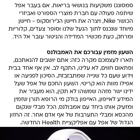
סמסונג) משקיעות בנושאי בריאות. אם בעבר אפל
שיתפה פעולה עם חברת מוצרי הספורט ואביזרי
הכושר Nike, ויצרה את חיישן הג'ירוסקופ - חיישן
מיוחד שנכנס לתוך הנעל שלנו וסופר צעדים, קלוריות
ומרחק, כעת מכשיר המדידה והניטור עובר אל היד.
השעון מזמין עבורכם את האמבולנס
תארו לעצמכם מקרה כזה: אתם יושבים להנאתכם,
ופתאום חווים, לא עלינו, התקף לב. אין אף אחד בבית
וידוע שעם כל שנייה שמתבזבזת, הסיכון לפגיעה או
אפילו מוות הוא קריטי. השעון החכם של אפל שעל
ידינו ישר מזהה שמשהו לא תקין, הוא מעביר את
המידע לאייפון, האייפון בודק מי הרופא תורן שזמין
ומזעיק אותו ביחד עם אמבולנס, הכל מבלי שנקום
מהכסא ומבלי התערבות של אף אדם אחר. זה החזון
הגדול של אפל עם אפליקציית Health החדשה.