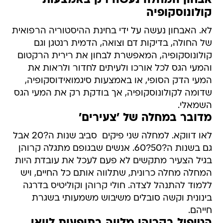
אבחון המחלה נעשה רק באמצעות
קולונוסקופיה
לא. האבחון נעשה על ידי בחינת ההיסטוריה הרפואית
של החולה, בדיקות דם וצואה, הדמית רנטגן וגם
קולונוסקופיה, המאפשרת לבחון את רירית הרקטום
והמעי הגס לכל אורכו ולעיתים לחדור ולראות את
המעי הדק הסופי, או באמצעות סיגמואידוסקופיה,
שדומה לקולונוסקופיה, אך בודקת רק את המעי הגס
השמאלי.
מדובר במחלה של 'צעירים'
לאו דווקא. למחלה שני פיקים  סביב שנות ה?20 אבל
גם בשנות ה?50?60. אנשים שבגופם מתגלה קרוהן
בגיל הצעיר מתקשים לא פעם לעכל את עובדת היות
המחלה מחלה כרונית, שתלווה אותם כל החיים, ויש
ללמוד להתנהל לצדה. חולי קרוהן וקוליטיס בדרגה
בינונית וקשה סובלים משיבוש משמעותי בשגרת
חייהם.