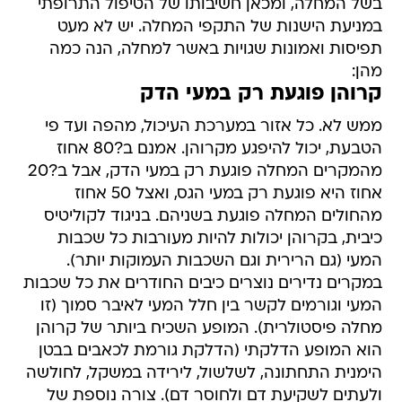
בשל המחלה, ומכאן חשיבותו של הטיפול התרופתי
במניעת הישנות של התקפי המחלה. יש לא מעט
תפיסות ואמונות שגויות באשר למחלה, הנה כמה
מהן:
קרוהן פוגעת רק במעי הדק
ממש לא. כל אזור במערכת העיכול, מהפה ועד פי
הטבעת, יכול להיפגע מקרוהן. אמנם ב?80 אחוז
מהמקרים המחלה פוגעת רק במעי הדק, אבל ב?20
אחוז היא פוגעת רק במעי הגס, ואצל 50 אחוז
מהחולים המחלה פוגעת בשניהם. בניגוד לקוליטיס
כיבית, בקרוהן יכולות להיות מעורבות כל שכבות
המעי (גם הרירית וגם השכבות העמוקות יותר).
במקרים נדירים נוצרים כיבים החודרים את כל שכבות
המעי וגורמים לקשר בין חלל המעי לאיבר סמוך (זו
מחלה פיסטולרית). המופע השכיח ביותר של קרוהן
הוא המופע הדלקתי (הדלקת גורמת לכאבים בבטן
הימנית התחתונה, לשלשול, לירידה במשקל, לחולשה
ולעתים לשקיעת דם ולחוסר דם). צורה נוספת של